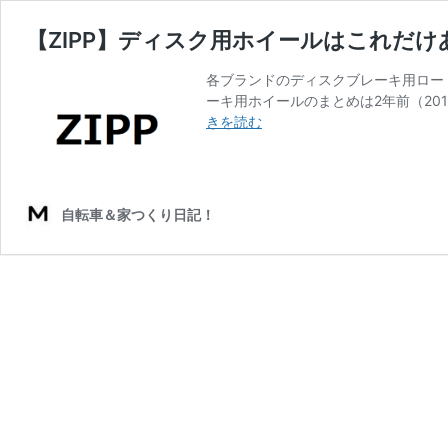
【ZIPP】ディスク用ホイールはこれだけ
各ブランドのディスクブレーキ用ロー
ーキ用ホイールのまとめは2年前（201
【ZIPP】
きを読む
デ
ィ
ス
ク
自転車＆家つくり日記！
用
ホ
イ
ー
ル
は
こ
れ
だ
け
あ