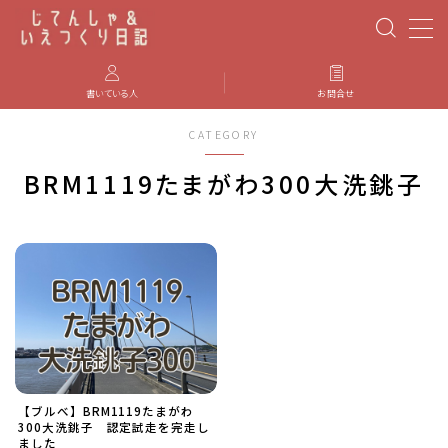
MENU
書いている人
お問合せ
CATEGORY
PBP(Paris-Brest-Paris)
BRM1119たまがわ300大洗銚子
エベレスティング
パーツのインプレ・カスタマイズ
iGPSPORT
カステリ
【ブルべ】BRM1119たまがわ
ブルベ装備
300大洗銚子 認定試走を完走し
ました