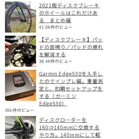
2021版ディスクブレーキ
のホイールはこれだけあ
る まとめ編
41.8k件のビュー
【ディスクブレーキ】パッ
ドの音鳴り／パッドの擦れ
を解消する
38.4k件のビュー
Garmin Edge530を入手し
たのでインプレ編。重量測
定と、初期セットアップを
する（ガーミン
Edge530）
38k件のビュー
ディスクローターを
160⇒140mmに交換する
やり方。140mmにして軽