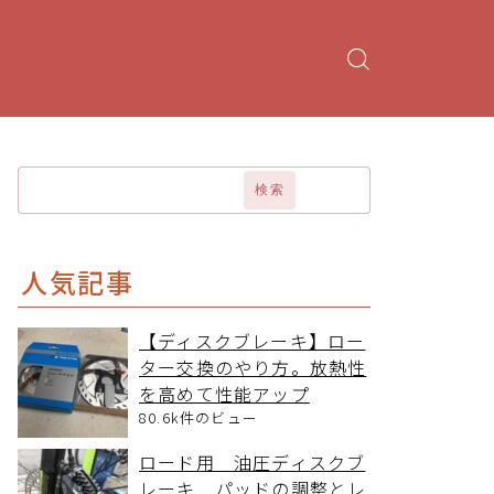
検索
人気記事
【ディスクブレーキ】ロー
ター交換のやり方。放熱性
を高めて性能アップ
80.6k件のビュー
ロード用 油圧ディスクブ
レーキ パッドの調整とレ