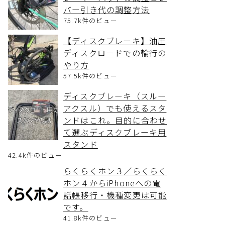
バー引き代の調整方法
75.7k件のビュー
【ディスクブレーキ】油圧
ディスクロードでの輪行の
やり方
57.5k件のビュー
ディスクブレーキ（スルー
アクスル）でも使えるスタ
ンドはこれ。目的に合わせ
て選ぶディスクブレーキ用
スタンド
42.4k件のビュー
らくらくホン３／らくらく
ホン４からiPhoneへの電
話帳移行・機種変更は可能
です。
41.8k件のビュー