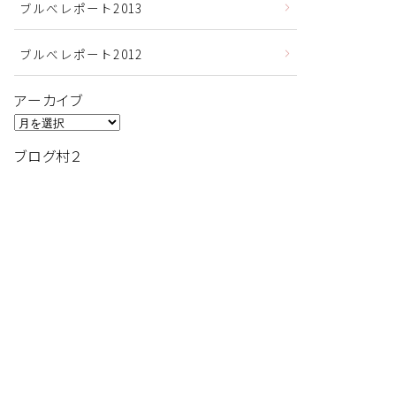
ブルべレポート2013
ブルべレポート2012
アーカイブ
ア
ー
ブログ村２
カ
イ
ブ