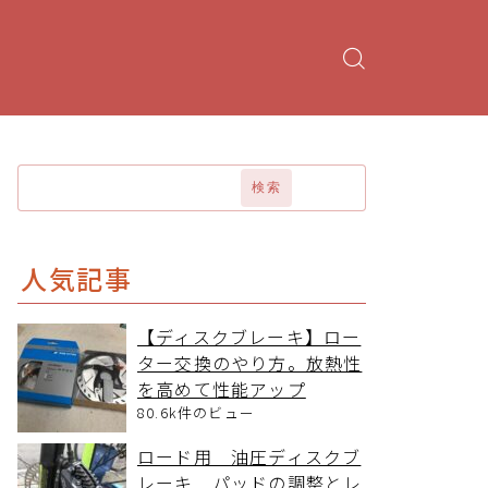
検索
人気記事
【ディスクブレーキ】ロー
ター交換のやり方。放熱性
を高めて性能アップ
80.6k件のビュー
ロード用 油圧ディスクブ
レーキ パッドの調整とレ