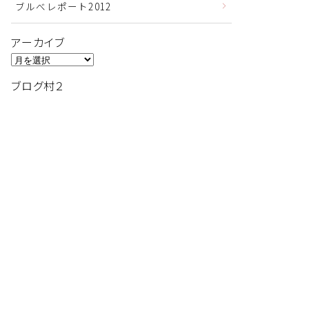
ブルべレポート2012
アーカイブ
ア
ー
ブログ村２
カ
イ
ブ