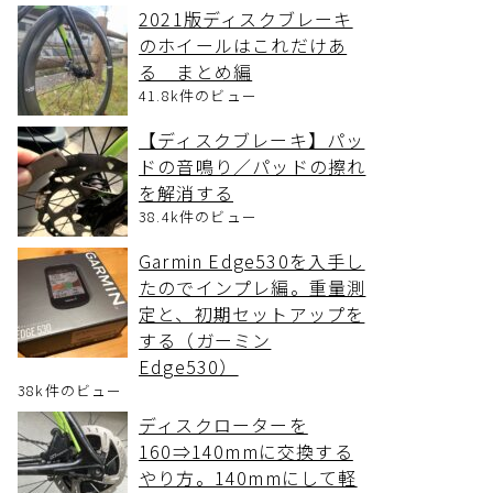
2021版ディスクブレーキ
のホイールはこれだけあ
る まとめ編
41.8k件のビュー
【ディスクブレーキ】パッ
ドの音鳴り／パッドの擦れ
を解消する
38.4k件のビュー
Garmin Edge530を入手し
たのでインプレ編。重量測
定と、初期セットアップを
する（ガーミン
Edge530）
38k件のビュー
ディスクローターを
160⇒140mmに交換する
やり方。140mmにして軽