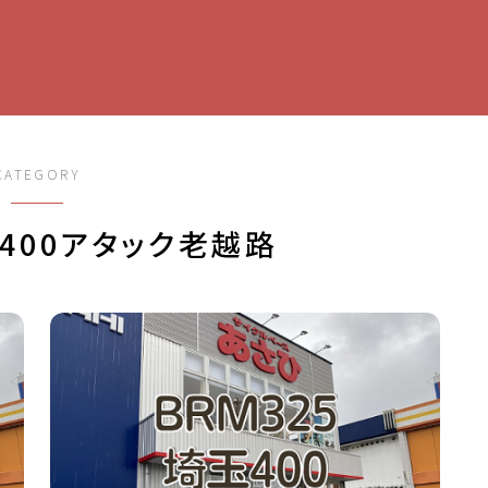
CATEGORY
玉400アタック老越路