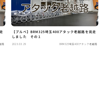
走
【ブルべ】BRM325埼玉400アタック老越路を完走
しました その１
老越路
2023.03.29
BRM325埼玉400アタック老越路