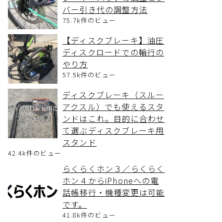
バー引き代の調整方法
75.7k件のビュー
【ディスクブレーキ】油圧
ディスクロードでの輪行の
やり方
57.5k件のビュー
ディスクブレーキ（スルー
アクスル）でも使えるスタ
ンドはこれ。目的に合わせ
て選ぶディスクブレーキ用
スタンド
42.4k件のビュー
らくらくホン３／らくらく
ホン４からiPhoneへの電
話帳移行・機種変更は可能
です。
41.8k件のビュー