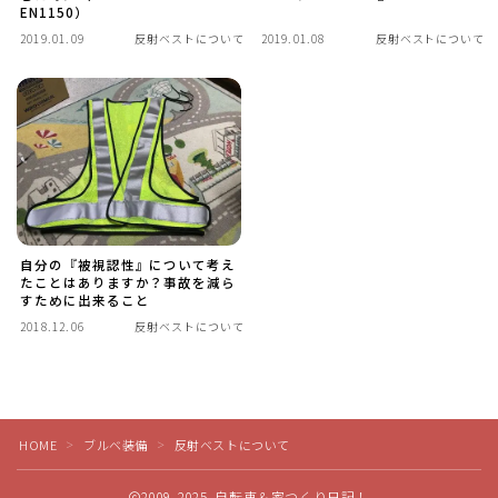
EN1150）
ディスクブレーキ
2019.01.09
反射ベストについて
2019.01.08
反射ベストについて
Di2関連
ブルべレポート2025
ブルべレポート2024
自分の『被視認性』について考え
ブルべレポート2023
たことはありますか？事故を減ら
すために出来ること
2018.12.06
反射ベストについて
ブルベレポート2022
Follow Me
ブルべレポート2021
HOME
ブルベ装備
反射ベストについて
＞
＞
ブルベレポート2020
2009–2025 自転車＆家つくり日記！