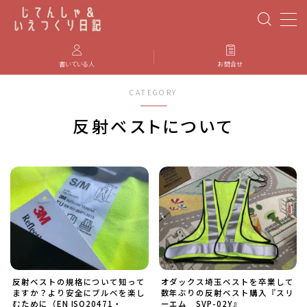
MENU
書いている人
お問合せ
CATEGORY
PBP(Paris-Brest-Paris)
反射ベストについて
エベレスティング
パーツのインプレ・カスタマイズ
iGPSPORT
カステリ
反射ベストの規格について知って
オダックス埼玉ベストを卒業して
ブルベ装備
ますか？より安全にブルベを楽し
数年ぶりの反射ベスト購入『スリ
むために（EN ISO20471・
ーエム SVP-02Y』