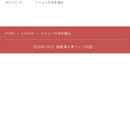
2013.10.22
メニューの日本語化
ディスクブレーキ
Di2関連
HOME
eTrex30
メニューの日本語化
＞
＞
ブルべレポート2025
2009–2025 自転車＆家つくり日記！
ブルべレポート2024
ブルべレポート2023
Follow Me
ブルベレポート2022
ブルべレポート2021
ブルベレポート2020