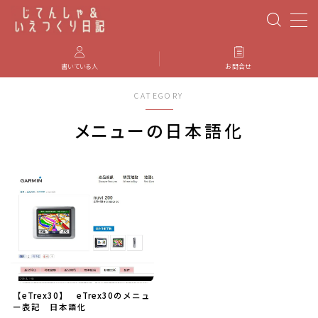
MENU
書いている人
お問合せ
CATEGORY
PBP(Paris-Brest-Paris)
メニューの日本語化
エベレスティング
パーツのインプレ・カスタマイズ
iGPSPORT
カステリ
【eTrex30】 eTrex30のメニュ
ブルベ装備
ー表記 日本語化