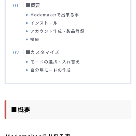
■概要
ディスクブレーキ
Modemakerで出来る事
インストール
Di2関連
アカウント作成・製品登録
接続
ブルべレポート2025
■カスタマイズ
ブルべレポート2024
モードの選択・入れ替え
自分用モードの作成
ブルべレポート2023
ブルベレポート2022
■概要
ブルべレポート2021
ブルベレポート2020