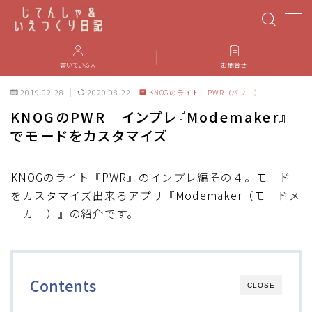
MENU
書いている人
お問合せ
2019.02.28
2020.08.22
KNOGのライト PWR（パワー）
PBP(Paris-Brest-Paris)
KNOGのPWR インプレ『Modemaker』
でモードをカスタマイズ
エベレスティング
パーツのインプレ・カスタマイズ
KNOGのライト『PWR』のインプレ編その４。モード
をカスタマイズ出来るアプリ『Modemaker（モードメ
ーカー）』の紹介です。
iGPSPORT
カステリ
Contents
CLOSE
ブルベ装備