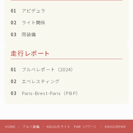
01
アピデュラ
02
ライト関係
03
雨装備
走行レポート
01
ブルべレポート（2024）
02
エベレスティング
03
Paris-Brest-Paris（PBP）
Follow Me
HOME
ブルベ装備
KNOGのライト PWR（パワー）
KNOGのPWR 
＞
＞
＞