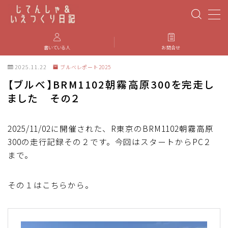
MENU
書いている人
お問合せ
2025.11.22
ブルべレポート2025
PBP(Paris-Brest-Paris)
【ブルべ】BRM1102朝霧高原300を完走し
ました その２
エベレスティング
2025/11/02に開催された、R東京のBRM1102朝霧高原
パーツのインプレ・カスタマイズ
300の走行記録その２です。今回はスタートからPC２
まで。
iGPSPORT
その１はこちらから。
カステリ
ブルベ装備