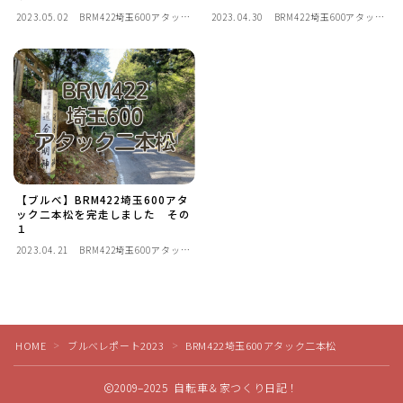
2023.05.02
BRM422埼玉600アタック
2023.04.30
BRM422埼玉600アタック
ディスクブレーキ
二本松
二本松
Di2関連
ブルべレポート2025
ブルべレポート2024
【ブルべ】BRM422埼玉600アタ
ック二本松を完走しました その
ブルべレポート2023
１
2023.04.21
BRM422埼玉600アタック
二本松
Follow Me
ブルベレポート2022
ブルべレポート2021
HOME
ブルべレポート2023
BRM422埼玉600アタック二本松
＞
＞
ブルベレポート2020
2009–2025 自転車＆家つくり日記！