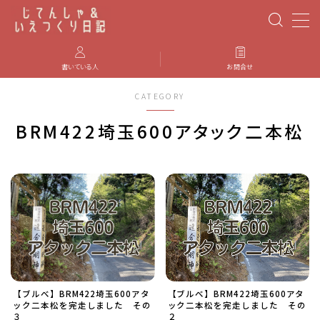
MENU
書いている人
お問合せ
CATEGORY
PBP(Paris-Brest-Paris)
BRM422埼玉600アタック二本松
エベレスティング
パーツのインプレ・カスタマイズ
iGPSPORT
カステリ
【ブルべ】BRM422埼玉600アタ
【ブルべ】BRM422埼玉600アタ
ブルベ装備
ック二本松を完走しました その
ック二本松を完走しました その
３
２