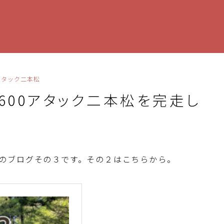
0アタック二本松
玉600アタック二本松を完走し
本松のブログその３です。その２はこちらから。