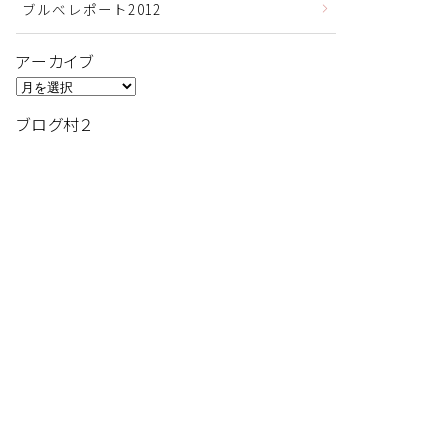
ブルべレポート2012
アーカイブ
ア
ー
ブログ村２
カ
イ
ブ