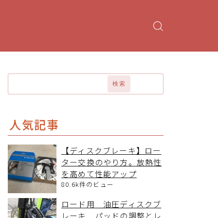
検索
人気記事
【ディスクブレーキ】ロー
ター交換のやり方。放熱性
を高めて性能アップ
80.6k件のビュー
ロード用 油圧ディスクブ
レーキ パッドの調整とレ