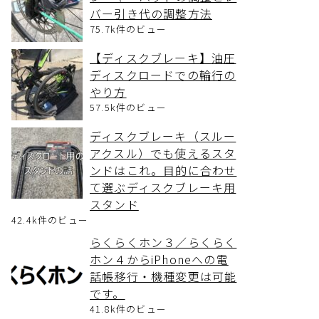
バー引き代の調整方法
75.7k件のビュー
【ディスクブレーキ】油圧
ディスクロードでの輪行の
やり方
57.5k件のビュー
ディスクブレーキ（スルー
アクスル）でも使えるスタ
ンドはこれ。目的に合わせ
て選ぶディスクブレーキ用
スタンド
42.4k件のビュー
らくらくホン３／らくらく
ホン４からiPhoneへの電
話帳移行・機種変更は可能
です。
41.8k件のビュー