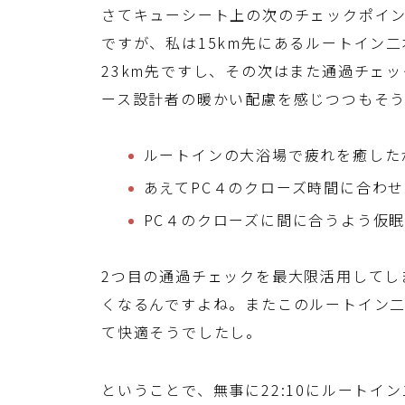
さてキューシート上の次のチェックポイント
ですが、私は15km先にあるルートイン
23km先ですし、その次はまた通過チェ
ース設計者の暖かい配慮を感じつつもそ
ルートインの大浴場で疲れを癒した
あえてPC４のクローズ時間に合わ
PC４のクローズに間に合うよう仮
2つ目の通過チェックを最大限活用してし
くなるんですよね。またこのルートイン
て快適そうでしたし。
ということで、無事に22:10にルートイ