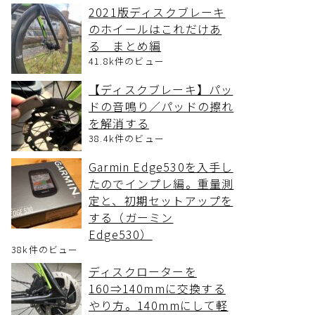
2021版ディスクブレーキ
のホイールはこれだけあ
る まとめ編
41.8k件のビュー
【ディスクブレーキ】パッ
ドの音鳴り／パッドの擦れ
を解消する
38.4k件のビュー
Garmin Edge530を入手し
たのでインプレ編。重量測
定と、初期セットアップを
する（ガーミン
Edge530）
38k件のビュー
ディスクローターを
160⇒140mmに交換する
やり方。140mmにして軽