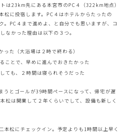
は23km先にある本宮市のPC４（322km地点）
二本松に投宿します。PC４はホテルからたったの
ック。PC４まで進めよ、と自分でも思いますが、コ
うしなかった理由は以下の３つ。
かった（大浴場は２時で終わる）
せることで、早めに進んでおきたかった
眠しても、２時間は寝られそうだった
まうとゴールが39時間ペースになって、帰宅が遅
二本松は開業して２年くらいでして、設備も新しく
ン二本松にチェックイン。予定よりも1時間以上早く