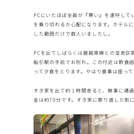
PCにいたほぼ全員が『寒い』を連呼して
を乗り切れるか心配になります。ホテル
した範囲だけで数人いましたし。
PCを出てしばらくは磐越東線との並走区
船引駅の手前でお別れ。この付近は飲食
って夕食をとります。やはり食事は座って
すき家を出て約１時間走ると、無事に通過チ
金は約70分です。すき家に寄り道した割