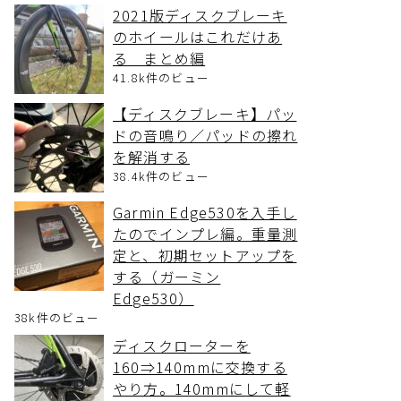
2021版ディスクブレーキ
のホイールはこれだけあ
る まとめ編
41.8k件のビュー
【ディスクブレーキ】パッ
ドの音鳴り／パッドの擦れ
を解消する
38.4k件のビュー
Garmin Edge530を入手し
たのでインプレ編。重量測
定と、初期セットアップを
する（ガーミン
Edge530）
38k件のビュー
ディスクローターを
160⇒140mmに交換する
やり方。140mmにして軽