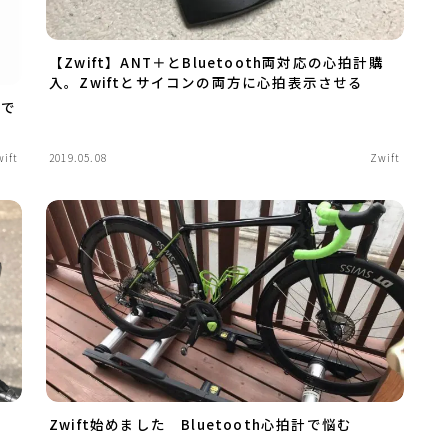
【Zwift】ANT＋とBluetooth両対応の心拍計購
入。Zwiftとサイコンの両方に心拍表示させる
ーで
wift
2019.05.08
Zwift
-
Zwift始めました Bluetooth心拍計で悩む