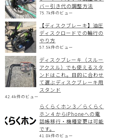
バー引き代の調整方法
75.7k件のビュー
【ディスクブレーキ】油圧
ディスクロードでの輪行の
やり方
57.5k件のビュー
ディスクブレーキ（スルー
アクスル）でも使えるスタ
ンドはこれ。目的に合わせ
て選ぶディスクブレーキ用
スタンド
42.4k件のビュー
らくらくホン３／らくらく
ホン４からiPhoneへの電
話帳移行・機種変更は可能
です。
41.8k件のビュー