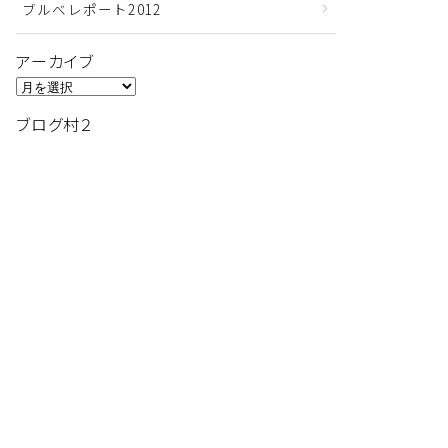
ブルべレポート2012
アーカイブ
ア
ー
ブログ村２
カ
イ
ブ