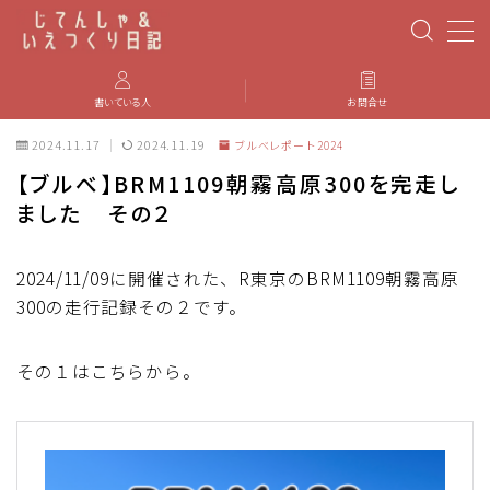
MENU
書いている人
お問合せ
2024.11.17
2024.11.19
ブルべレポート2024
PBP(Paris-Brest-Paris)
【ブルべ】BRM1109朝霧高原300を完走し
ました その２
エベレスティング
パーツのインプレ・カスタマイズ
2024/11/09に開催された、R東京のBRM1109朝霧高原
300の走行記録その２です。
iGPSPORT
その１はこちらから。
カステリ
ブルベ装備