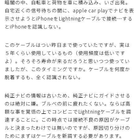
暗闇の中、自転車と荷物を車に積み込み、いざ出発。
自宅近くの信号待ちの間に、apple car playでナビを表
示させようとiPhoneをLightningケーブルで接続…する
とiPhoneを認識しない。
このケーブルはつい昨日まで使っていたですが、実は
５年くらい使用しているもの（使用頻度は低いです
よ）。そろそろ寿命が来るだろうと思いつつ使ってい
ましたが、このタイミングですか。ケーブルを何度か
脱着するも、全く認識されない。
純正ナビの情報は古いため、純正ナビにガイドさせる
のは絶対に嫌。ブルべの前に疲れたくない。ならば高
額な事を覚悟の上でコンビニでLightningケーブルを調
達することに。この時点では接続不良の原因がケーブ
ルと決まったわけでは無いのですが、原因切り分けの
ためにまずはケーブルを新調する必要があります。