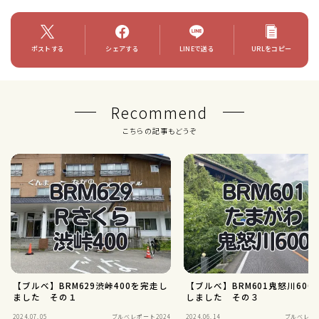
ポストする
シェアする
LINEで送る
URLをコピー
Recommend
こちらの記事もどうぞ
【ブルべ】BRM629渋峠400を完走し
【ブルべ】BRM601鬼怒川600
ました その１
しました その３
2024.07.05
ブルべレポート2024
2024.06.14
ブルべレポー