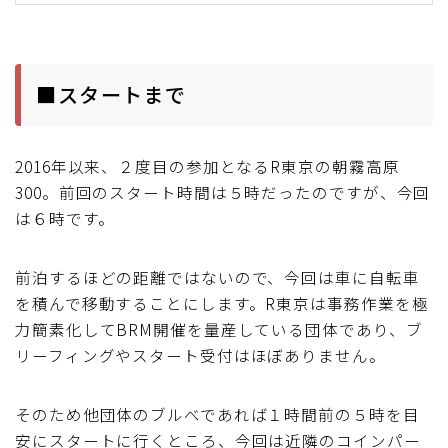
ブルベレポート2019
ブルベレポート2018
■スタートまで
ブルベレポート2017
2016年以来、２度目の参加となるR東京の朝霧高原
300。前回のスタート時間は５時だったのですが、今回
ブルベレポート2016
は６時です。
ブルべレポート2015
前泊するほどの距離ではないので、今回は車に自転車
を積んで移動することにします。R東京は事務作業を極
ブルべレポート2014
力簡素化してBRM開催を量産している団体であり、ブ
リーフィングやスタート受付はほぼありません。
ブルべレポート2013
そのため他団体のブルべであれば１時間前の５時を目
ブルべレポート2012
安にスタートに行くところ、今回は近隣のコインパー