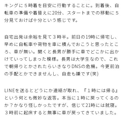
キングに５時着を目安に行動することに。到着後、自
転車の準備や着替えに20分、スタートまでの移動に５
分見ておけば十分という感じです。
自宅出発は余裕を見て３時半。前日の19時に帰宅し、
早めに自転車や荷物を車に積んでおこうと思ったとこ
ろ、車が無い。聞くと長男が勝手に車でどこかに出か
けていってしまった模様。長男は大学生なので、これ
で朝帰りとかされたらいきなりDNSの危機。今更前泊
の手配とかできませんし、自走も嫌です(笑)
LINEを送るとどうにか連絡が取れ、『１時には帰る』
という何とも微妙な返答。本当に１時に戻ってくるの
か？かなり怪しかったですが、信じて21時には就寝。
３時前に起床すると無事に車が戻ってきていました。