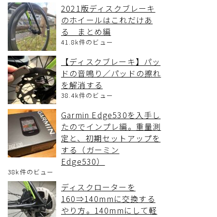
2021版ディスクブレーキ
のホイールはこれだけあ
る まとめ編
41.8k件のビュー
【ディスクブレーキ】パッ
ドの音鳴り／パッドの擦れ
を解消する
38.4k件のビュー
Garmin Edge530を入手し
たのでインプレ編。重量測
定と、初期セットアップを
する（ガーミン
Edge530）
38k件のビュー
ディスクローターを
160⇒140mmに交換する
やり方。140mmにして軽