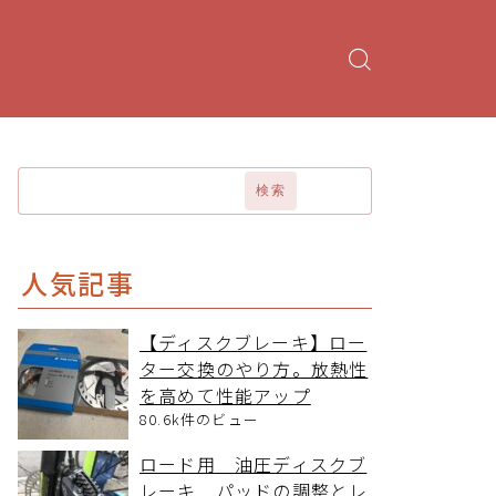
検索
人気記事
【ディスクブレーキ】ロー
ター交換のやり方。放熱性
を高めて性能アップ
80.6k件のビュー
ロード用 油圧ディスクブ
レーキ パッドの調整とレ