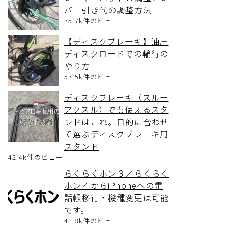
バー引き代の調整方法
75.7k件のビュー
【ディスクブレーキ】油圧
ディスクロードでの輪行の
やり方
57.5k件のビュー
ディスクブレーキ（スルー
アクスル）でも使えるスタ
ンドはこれ。目的に合わせ
て選ぶディスクブレーキ用
スタンド
42.4k件のビュー
らくらくホン３／らくらく
ホン４からiPhoneへの電
話帳移行・機種変更は可能
です。
41.8k件のビュー