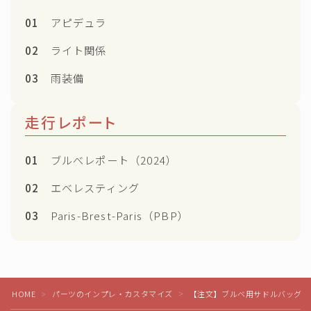
01
アピデュラ
02
ライト関係
03
雨装備
走行レポート
01
ブルべレポート（2024）
02
エベレスティング
03
Paris-Brest-Paris（PBP）
Follow Me
HOME
パーツのインプレ・カスタマイズ
【注文】ブルベ用サドルバッグ 『su
＞
＞