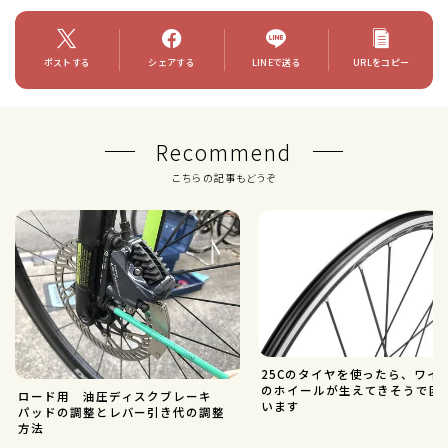
ポストする
シェアする
LINEで送る
URLをコピー
Recommend
こちらの記事もどうぞ
25Cのタイヤを使ったら、ワイ
のホイールが生えてきそうで困
ロード用 油圧ディスクブレーキ
います
パッドの調整とレバー引き代の調整
方法