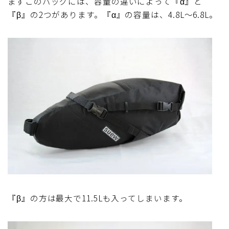
まずこのバッグには、容量の違いによって『α』と
『β』の2つがあります。『α』の容量は、4.8L～6.8L。
ディスクブレーキ
Di2関連
ブルべレポート2025
ブルべレポート2024
ブルべレポート2023
ブルベレポート2022
ブルべレポート2021
『β』の方は最大で11.5Lも入ってしまいます。
ブルベレポート2020