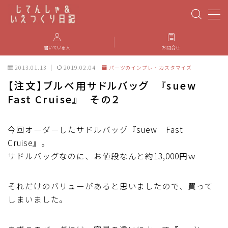
MENU
書いている人
お問合せ
2013.01.13
2019.02.04
パーツのインプレ・カスタマイズ
PBP(Paris-Brest-Paris)
【注文】ブルベ用サドルバッグ 『suew
Fast Cruise』 その２
エベレスティング
パーツのインプレ・カスタマイズ
今回オーダーしたサドルバッグ『suew Fast
Cruise』。
サドルバッグなのに、お値段なんと約13,000円ｗ
iGPSPORT
それだけのバリューがあると思いましたので、買って
カステリ
しまいました。
ブルベ装備