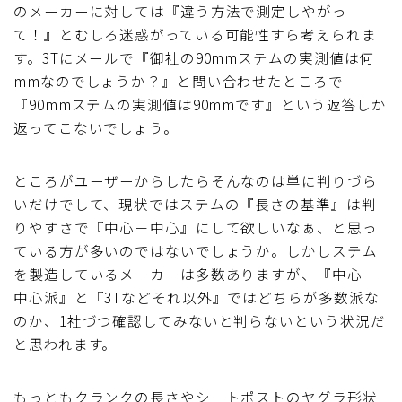
のメーカーに対しては『違う方法で測定しやがっ
て！』とむしろ迷惑がっている可能性すら考えられま
す。3Tにメールで『御社の90mmステムの実測値は何
mmなのでしょうか？』と問い合わせたところで
『90mmステムの実測値は90mmです』という返答しか
返ってこないでしょう。
ところがユーザーからしたらそんなのは単に判りづら
いだけでして、現状ではステムの『長さの基準』は判
りやすさで『中心－中心』にして欲しいなぁ、と思っ
ている方が多いのではないでしょうか。しかしステム
を製造しているメーカーは多数ありますが、『中心－
中心派』と『3Tなどそれ以外』ではどちらが多数派な
のか、1社づつ確認してみないと判らないという状況だ
と思われます。
もっともクランクの長さやシートポストのヤグラ形状