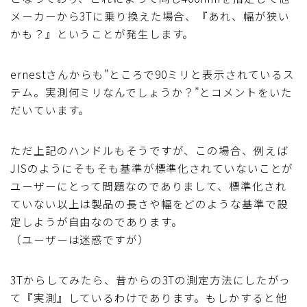
メーカーから3Tに乗り換えた場合、『あれ、幅が狭い
ブルベレポート2019
かも？』ということが発生します。
ブルベレポート2018
ernestさんからも”ところで90ミリと表示されているス
テム。実測何ミリなんでしょうか？”とコメントをいた
ブルベレポート2017
だいています。
ブルベレポート2016
ただ上記のハンドルもそうですが、この場合、例えば
JISのようにそもそも基準が標準化されていないことが
ブルべレポート2015
ユーザーにとって問題なのでありまして、標準化され
ていない以上は製品の長さや幅をどのような基準で設
ブルべレポート2014
定しようが自由なのであります。
（ユーザーは迷惑ですが）
ブルべレポート2013
3Tからしてみたら、昔からの3Tの測定方法にしたがっ
ブルべレポート2012
て『実測』しているわけであります。もしかすると他