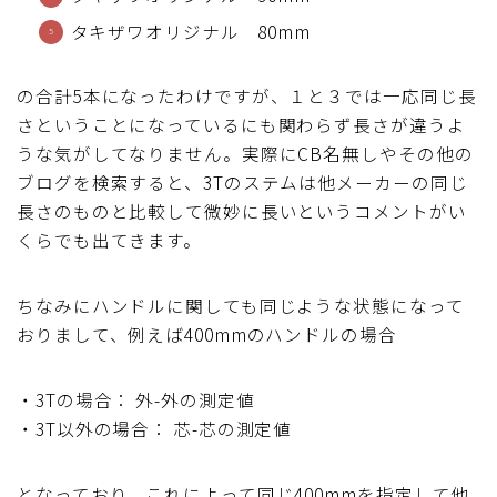
タキザワオリジナル 80mm
ディスクブレーキ
Di2関連
の合計5本になったわけですが、１と３では一応同じ長
さということになっているにも関わらず長さが違うよ
うな気がしてなりません。実際にCB名無しやその他の
ブルべレポート2025
ブログを検索すると、3Tのステムは他メーカーの同じ
長さのものと比較して微妙に長いというコメントがい
ブルべレポート2024
くらでも出てきます。
ブルべレポート2023
ちなみにハンドルに関しても同じような状態になって
おりまして、例えば400mmのハンドルの場合
ブルベレポート2022
・3Tの場合： 外-外の測定値
ブルべレポート2021
・3T以外の場合： 芯-芯の測定値
ブルベレポート2020
となっており、これによって同じ400mmを指定して他