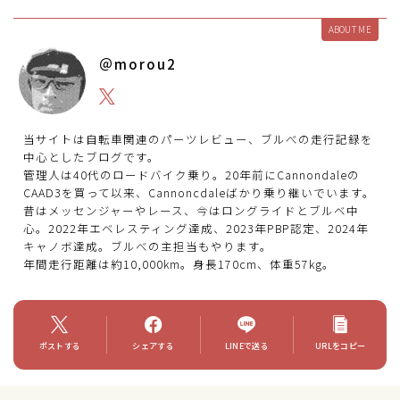
ABOUT ME
＠morou2
当サイトは自転車関連のパーツレビュー、ブルべの走行記録を
中心としたブログです。
管理人は40代のロードバイク乗り。20年前にCannondaleの
CAAD3を買って以来、Cannoncdaleばかり乗り継いでいます。
昔はメッセンジャーやレース、今はロングライドとブルベ中
心。2022年エベレスティング達成、2023年PBP認定、2024年
キャノボ達成。ブルべの主担当もやります。
年間走行距離は約10,000km。身長170cm、体重57kg。
ポストする
シェアする
LINEで送る
URLをコピー