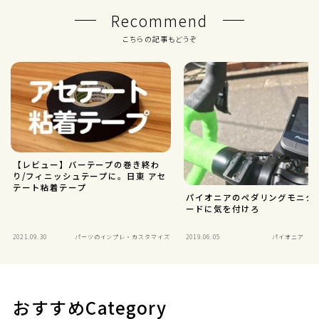
Recommend
こちらの記事もどうぞ
【レビュー】バーテープの巻き終わ
り/フィニッシュテープに。日東 アセ
テート粘着テープ
パイオニアのペダリングモニタ
ードに気を付けろ
2021.09.30
パーツのインプレ・カスタマイズ
2019.06.05
パイオニア SGX
おすすめCategory