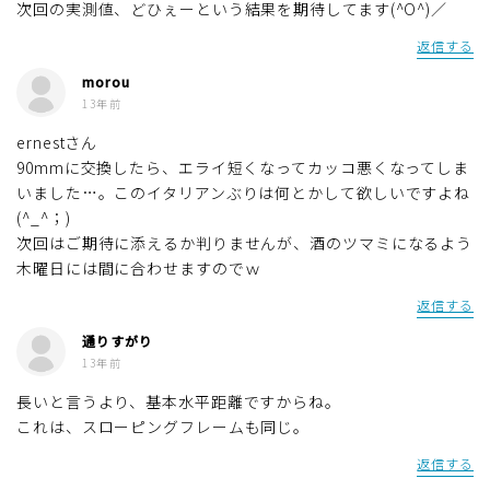
次回の実測値、どひぇーという結果を期待してます(^O^)／
返信する
morou
13年前
ernestさん
90mmに交換したら、エライ短くなってカッコ悪くなってしま
いました…。このイタリアンぶりは何とかして欲しいですよね
(^_^；)
次回はご期待に添えるか判りませんが、酒のツマミになるよう
木曜日には間に合わせますのでｗ
返信する
通りすがり
13年前
長いと言うより、基本水平距離ですからね。
これは、スローピングフレームも同じ。
返信する