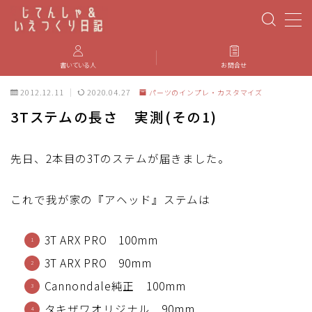
MENU
書いている人
お問合せ
2012.12.11
2020.04.27
パーツのインプレ・カスタマイズ
PBP(Paris-Brest-Paris)
3Tステムの長さ 実測(その1)
エベレスティング
先日、2本目の3Tのステムが届きました。
パーツのインプレ・カスタマイズ
これで我が家の『アヘッド』ステムは
iGPSPORT
3T ARX PRO 100mm
カステリ
3T ARX PRO 90mm
Cannondale純正 100mm
ブルベ装備
タキザワオリジナル 90mm