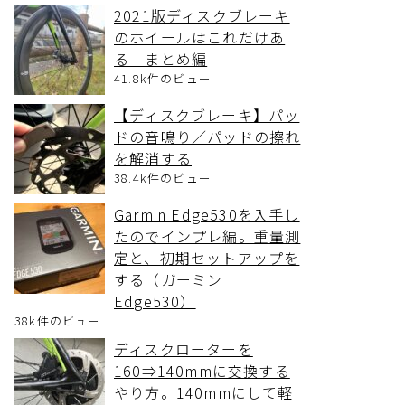
2021版ディスクブレーキ
のホイールはこれだけあ
る まとめ編
41.8k件のビュー
【ディスクブレーキ】パッ
ドの音鳴り／パッドの擦れ
を解消する
38.4k件のビュー
Garmin Edge530を入手し
たのでインプレ編。重量測
定と、初期セットアップを
する（ガーミン
Edge530）
38k件のビュー
ディスクローターを
160⇒140mmに交換する
やり方。140mmにして軽