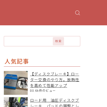
検索
人気記事
【ディスクブレーキ】ロー
ター交換のやり方。放熱性
を高めて性能アップ
80.6k件のビュー
ロード用 油圧ディスクブ
レーキ パッドの調整とレ