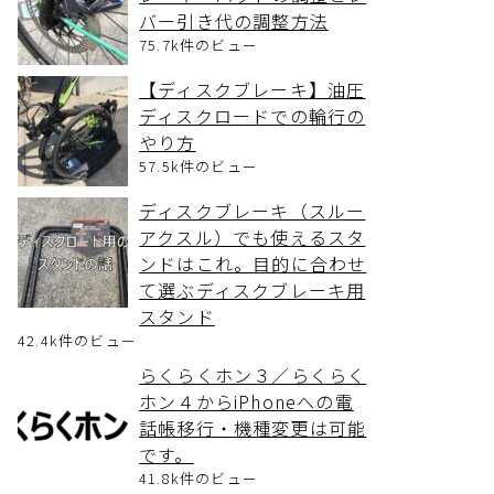
バー引き代の調整方法
75.7k件のビュー
【ディスクブレーキ】油圧
ディスクロードでの輪行の
やり方
57.5k件のビュー
ディスクブレーキ（スルー
アクスル）でも使えるスタ
ンドはこれ。目的に合わせ
て選ぶディスクブレーキ用
スタンド
42.4k件のビュー
らくらくホン３／らくらく
ホン４からiPhoneへの電
話帳移行・機種変更は可能
です。
41.8k件のビュー