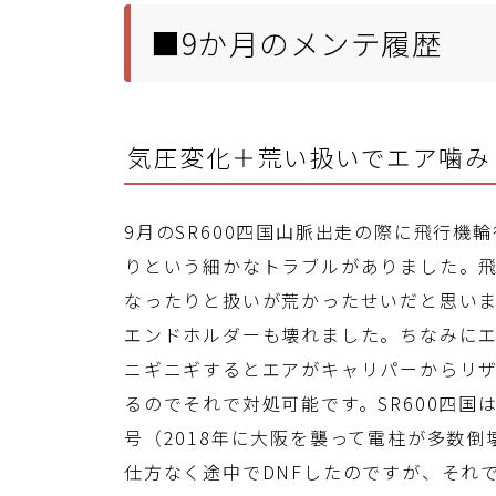
■9か月のメンテ履歴
気圧変化＋荒い扱いでエア噛み
9月のSR600四国山脈出走の際に飛行
りという細かなトラブルがありました。
なったりと扱いが荒かったせいだと思いま
エンドホルダーも壊れました。ちなみに
ニギニギするとエアがキャリパーからリザ
るのでそれで対処可能です。SR600四国
号（2018年に大阪を襲って電柱が多数
仕方なく途中でDNFしたのですが、それでも