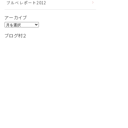
ブルべレポート2012
アーカイブ
ア
ー
ブログ村２
カ
イ
ブ