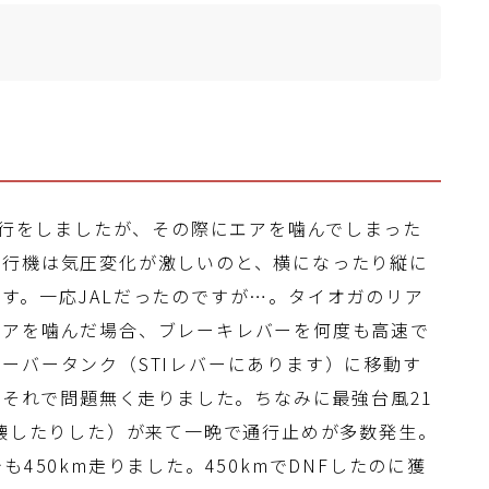
機輪行をしましたが、その際にエアを噛んでしまった
飛行機は気圧変化が激しいのと、横になったり縦に
す。一応JALだったのですが…。タイオガのリア
エアを噛んだ場合、ブレーキレバーを何度も高速で
ーバータンク（STIレバーにあります）に移動す
はそれで問題無く走りました。ちなみに最強台風21
倒壊したりした）が来て一晩で通行止めが多数発生。
450km走りました。450kmでDNFしたのに獲