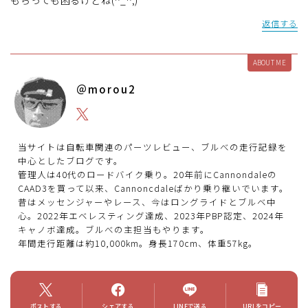
返信する
ABOUT ME
＠morou2
当サイトは自転車関連のパーツレビュー、ブルべの走行記録を
中心としたブログです。
管理人は40代のロードバイク乗り。20年前にCannondaleの
CAAD3を買って以来、Cannoncdaleばかり乗り継いでいます。
昔はメッセンジャーやレース、今はロングライドとブルベ中
心。2022年エベレスティング達成、2023年PBP認定、2024年
キャノボ達成。ブルべの主担当もやります。
年間走行距離は約10,000km。身長170cm、体重57kg。
ポストする
シェアする
LINEで送る
URLをコピー