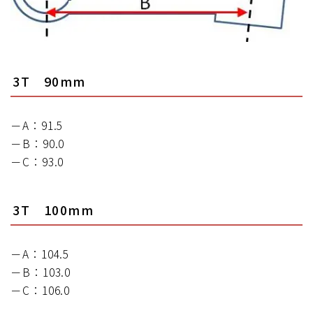
3T 90mm
－A：91.5
－B：90.0
－C：93.0
3T 100mm
－A：104.5
－B：103.0
－C：106.0