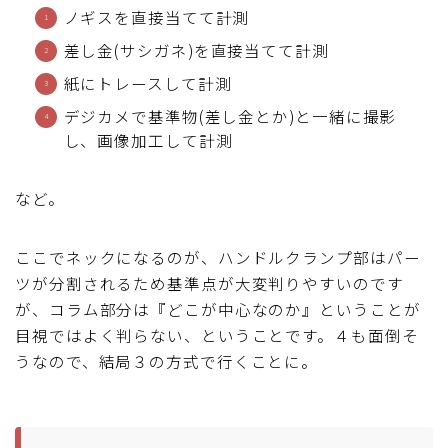
ノギスを直接当てて計測
ブルベレポート2019
差し金(サシガネ)を直接当てて計測
紙にトレースして計測
ブルベレポート2018
デジカメで基準物(差し金とか)と一緒に撮影
し、画像加工して計測
ブルベレポート2017
ブルベレポート2016
など。
ブルべレポート2015
ここでネックになるのが、ハンドルクランプ部はパー
ツが分割されるため基準点が大変判りやすいのです
が、コラム部分は『どこが中心なのか』ということが
ブルべレポート2014
目視ではよく判らない、ということです。４も面倒そ
うなので、結局３の方式で行くことに。
ブルべレポート2013
ブルべレポート2012