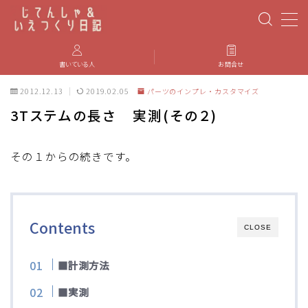
MENU
書いている人
お問合せ
2012.12.13
2019.02.05
パーツのインプレ・カスタマイズ
PBP(Paris-Brest-Paris)
3Tステムの長さ 実測(その２)
エベレスティング
その１からの続きです。
パーツのインプレ・カスタマイズ
iGPSPORT
Contents
CLOSE
カステリ
■計測方法
ブルベ装備
■実測