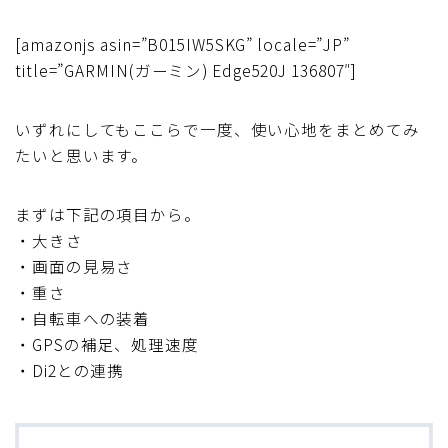
ブルベレポート2019
[amazonjs asin=”B015IW5SKG” locale=”JP”
title=”GARMIN(ガーミン) Edge520J 136807″]
ブルベレポート2018
いずれにしてもここらで一度、使い心地をまとめてみ
ブルベレポート2017
たいと思います。
ブルベレポート2016
まずは下記の項目から。
・大きさ
ブルべレポート2015
・画面の見易さ
・重さ
ブルべレポート2014
・自転車への装着
・GPSの補足、処理速度
ブルべレポート2013
・Di2との連携
ブルべレポート2012