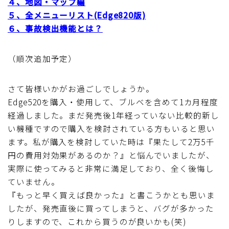
４、地図・マップ編
５、全メニューリスト(Edge820版)
ディスクブレーキ
６、事故検出機能とは？
Di2関連
（順次追加予定）
ブルべレポート2025
さて皆様いかがお過ごしでしょうか。
ブルべレポート2024
Edge520を購入・使用して、ブルベを含めて1カ月程度
経過しました。まだ発売後1年経っていない比較的新し
い機種ですので購入を検討されている方もいると思い
ブルべレポート2023
ます。私が購入を検討していた時は『果たして2万5千
円の費用対効果があるのか？』と悩んでいましたが、
ブルベレポート2022
実際に使ってみると非常に満足しており、全く後悔し
ていません。
ブルべレポート2021
『もっと早く買えば良かった』と書こうかとも思いま
したが、発売直後に買ってしまうと、バグが多かった
ブルベレポート2020
りしますので、これから買うのが良いかも(笑)