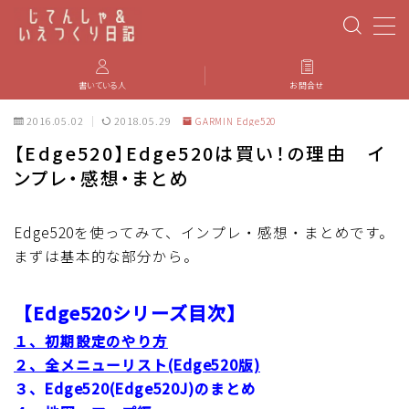
MENU
書いている人
お問合せ
2016.05.02
2018.05.29
GARMIN Edge520
PBP(Paris-Brest-Paris)
【Edge520】Edge520は買い！の理由 イ
ンプレ・感想・まとめ
エベレスティング
パーツのインプレ・カスタマイズ
Edge520を使ってみて、インプレ・感想・まとめです。
まずは基本的な部分から。
iGPSPORT
【Edge520シリーズ目次】
カステリ
１、初期設定のやり方
２、全メニューリスト(Edge520版)
ブルベ装備
３、Edge520(Edge520J)のまとめ