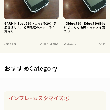
GARMIN Edge520（エッジ520）が
【Edge520】Edge520(Edge5
届きました。初期設定の方法・やり
にまともな地図・マップを表示
方など
たい
2016.04.01
GARMIN Edge520
2016.07.11
GARMIN 
おすすめCategory
インプレ・カスタマイズ①