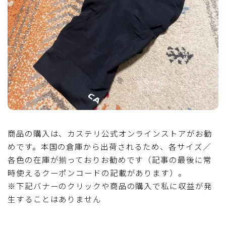
ディスクブレーキ
Di2関連
ブルべレポート2025
ブルべレポート2024
ブルべレポート2023
商品の購入は、カステリ公式オンラインストアがお勧
めです。本国の倉庫から出荷されるため、各サイズ／
ブルベレポート2022
各色の在庫が揃っておりお勧めです（記事の最後に常
時使えるクーポンコードの記載があります）。
ブルべレポート2021
※下記バナーのクリックや商品の購入で私に収益が発
生することはありません
ブルベレポート2020