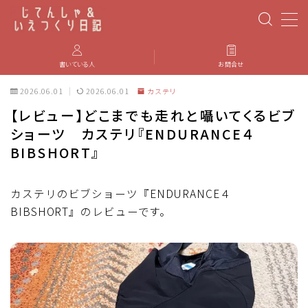
MENU
書いている人
お問合せ
2026.06.01
2026.06.01
カステリ
PBP(Paris-Brest-Paris)
【レビュー】どこまでも走れと囁いてくるビブ
ショーツ カステリ『ENDURANCE４
エベレスティング
BIBSHORT』
パーツのインプレ・カスタマイズ
カステリのビブショーツ『ENDURANCE４
BIBSHORT』のレビューです。
iGPSPORT
カステリ
ブルベ装備