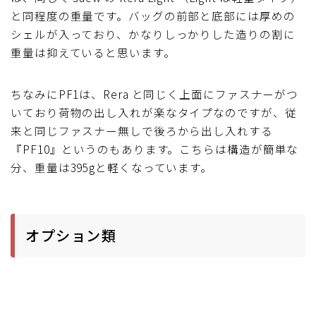
と同程度の重量です。バッグの前部と底部には厚めの
ブルベレポート2019
シェルが入っており、かなりしっかりした造りの割に
重量は抑えていると思います。
ブルベレポート2018
ちなみにPF1は、Rera と同じく上面にファスナーがつ
ブルベレポート2017
いており荷物の出し入れが楽なタイプなのですが、従
来と同じファスナー無しで後ろから出し入れする
ブルベレポート2016
『PF10』というのもあります。こちらは構造が簡単な
分、重量は395gと軽くなっています。
ブルべレポート2015
ブルべレポート2014
オプション類
ブルべレポート2013
ブルべレポート2012