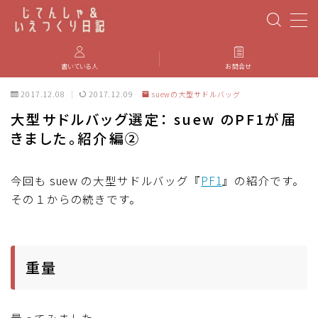
MENU
書いている人
お問合せ
2017.12.08
2017.12.09
suewの大型サドルバッグ
PBP(Paris-Brest-Paris)
大型サドルバッグ選定： suew のPF1が届
きました。紹介編②
エベレスティング
パーツのインプレ・カスタマイズ
今回も suew の大型サドルバッグ『
PF1
』の紹介です。
その１からの続きです。
iGPSPORT
カステリ
重量
ブルベ装備
量ってみました。