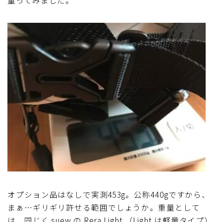
ディスクブレーキ
Di2関連
ブルべレポート2025
ブルべレポート2024
ブルべレポート2023
ブルベレポート2022
ブルべレポート2021
オプション品はなしで実測453g。公称440gですから、
まぁ…ギリギリ許せる範囲でしょうか。重量として
ブルベレポート2020
は、同じく suew の Rera Light （Light は軽量タイプ）