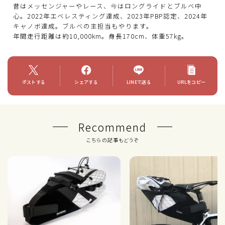
昔はメッセンジャーやレース、今はロングライドとブルベ中
心。2022年エベレスティング達成、2023年PBP認定、2024年
キャノボ達成。ブルべの主担当もやります。
年間走行距離は約10,000km。身長170cm、体重57kg。
ポストする
シェアする
LINEで送る
URLをコピー
Recommend
こちらの記事もどうぞ