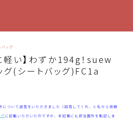
ルバッグ
軽い】わずか194g！suew
(シートバッグ)FC1a
げた箇所について返答をいただきました（回答してくれ、と私から依頼
ログ
に記載いただいたのですが、本記事にも該当箇所を転記しま