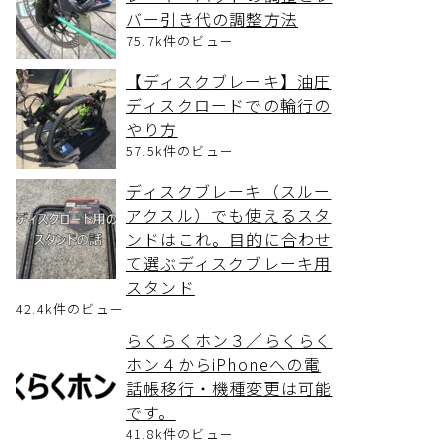
バー引き代の調整方法
75.7k件のビュー
【ディスクブレーキ】油圧
ディスクロードでの輪行の
やり方
57.5k件のビュー
ディスクブレーキ（スルー
アクスル）でも使えるスタ
ンドはこれ。目的に合わせ
て選ぶディスクブレーキ用
スタンド
42.4k件のビュー
らくらくホン３／らくらく
ホン４からiPhoneへの電
話帳移行・機種変更は可能
です。
41.8k件のビュー