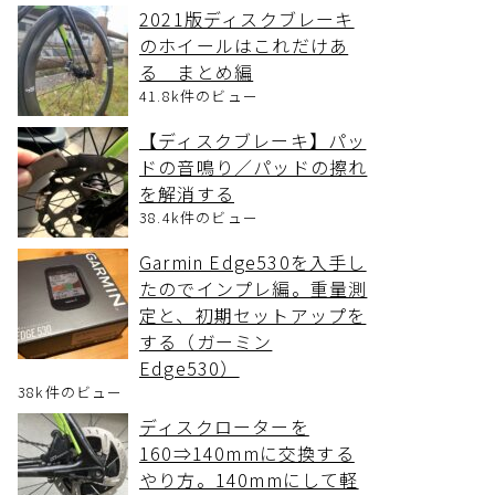
2021版ディスクブレーキ
のホイールはこれだけあ
る まとめ編
41.8k件のビュー
【ディスクブレーキ】パッ
ドの音鳴り／パッドの擦れ
を解消する
38.4k件のビュー
Garmin Edge530を入手し
たのでインプレ編。重量測
定と、初期セットアップを
する（ガーミン
Edge530）
38k件のビュー
ディスクローターを
160⇒140mmに交換する
やり方。140mmにして軽