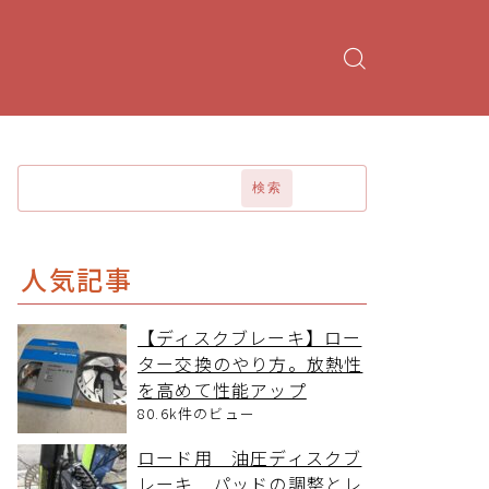
検索
人気記事
【ディスクブレーキ】ロー
ター交換のやり方。放熱性
を高めて性能アップ
80.6k件のビュー
ロード用 油圧ディスクブ
レーキ パッドの調整とレ