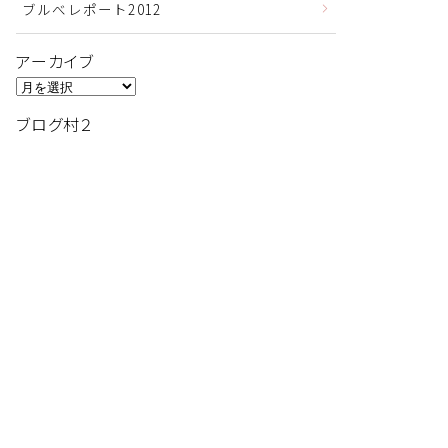
ブルべレポート2012
アーカイブ
ア
ー
ブログ村２
カ
イ
ブ