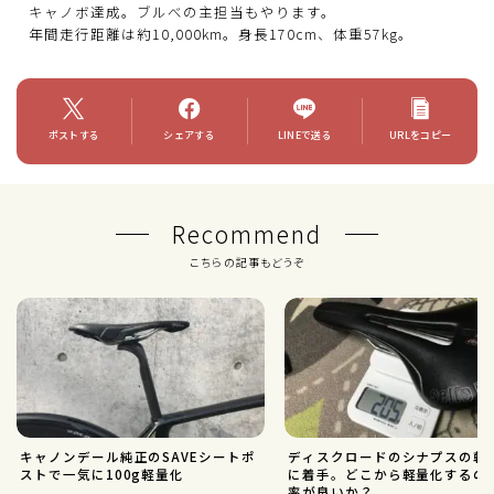
キャノボ達成。ブルべの主担当もやります。
年間走行距離は約10,000km。身長170cm、体重57kg。
ポストする
シェアする
LINEで送る
URLをコピー
Recommend
こちらの記事もどうぞ
キャノンデール純正のSAVEシートポ
ディスクロードのシナプスの軽
ストで一気に100g軽量化
に着手。どこから軽量化するの
率が良いか？