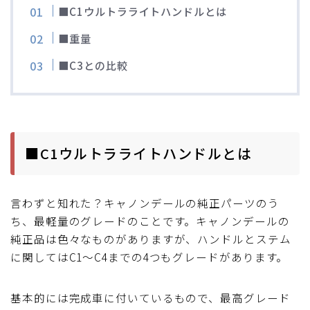
■C1ウルトラライトハンドルとは
ディスクブレーキ
■重量
Di2関連
■C3との比較
ブルべレポート2025
ブルべレポート2024
■C1ウルトラライトハンドルとは
ブルべレポート2023
言わずと知れた？キャノンデールの純正パーツのう
ブルベレポート2022
ち、最軽量のグレードのことです。キャノンデールの
純正品は色々なものがありますが、ハンドルとステム
ブルべレポート2021
に関してはC1～C4までの4つもグレードがあります。
ブルベレポート2020
基本的には完成車に付いているもので、最高グレード