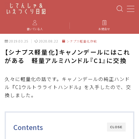
MENU
書いている人
お問合せ
2019.03.25
2020.08.22
シナプス軽量化作戦
PBP(Paris-Brest-Paris)
【シナプス軽量化】キャノンデールにはこれ
がある 軽量アルミハンドル『C1』に交換
エベレスティング
パーツのインプレ・カスタマイズ
久々に軽量化の話です。キャノンデールの純正ハンド
ル『C1ウルトラライトハンドル』を入手したので、交
換しました。
iGPSPORT
カステリ
Contents
CLOSE
ブルベ装備