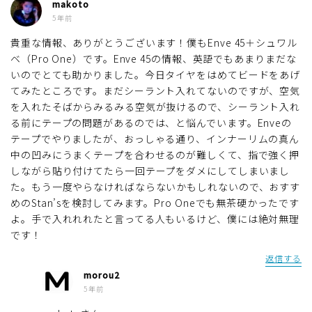
makoto
5年前
貴重な情報、ありがとうございます！僕もEnve 45＋シュワル
ベ（Pro One）です。Enve 45の情報、英語でもあまりまだな
いのでとても助かりました。今日タイヤをはめてビードをあげ
てみたところです。まだシーラント入れてないのですが、空気
を入れたそばからみるみる空気が抜けるので、シーラント入れ
る前にテープの問題があるのでは、と悩んでいます。Enveの
テープでやりましたが、おっしゃる通り、インナーリムの真ん
中の凹みにうまくテープを合わせるのが難しくて、指で強く押
しながら貼り付けてたら一回テープをダメにしてしまいまし
た。もう一度やらなければならないかもしれないので、おすす
めのStan’sを検討してみます。Pro Oneでも無茶硬かったです
よ。手で入れれれたと言ってる人もいるけど、僕には絶対無理
です！
返信する
morou2
5年前