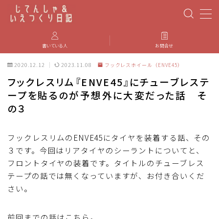
MENU
書いている人
お問合せ
2020.12.12
2023.11.08
フックレスホイール（ENVE45）
PBP(Paris-Brest-Paris)
フックレスリム『ENVE45』にチューブレステ
ープを貼るのが予想外に大変だった話 そ
エベレスティング
の３
パーツのインプレ・カスタマイズ
フックレスリムのENVE45にタイヤを装着する話、その
３です。今回はリアタイヤのシーラントについてと、
iGPSPORT
フロントタイヤの装着です。タイトルのチューブレス
テープの話では無くなっていますが、お付き合いくだ
カステリ
さい。
ブルベ装備
前回までの話はこちら。