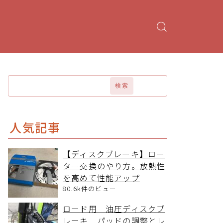
検索
人気記事
【ディスクブレーキ】ロー
ター交換のやり方。放熱性
を高めて性能アップ
80.6k件のビュー
ロード用 油圧ディスクブ
レーキ パッドの調整とレ