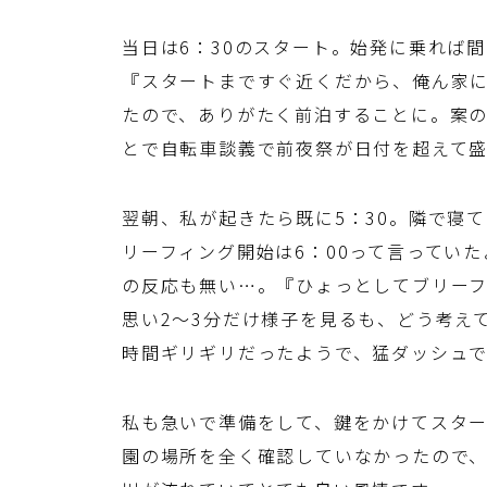
当日は6：30のスタート。始発に乗れば
『スタートまですぐ近くだから、俺ん家
たので、ありがたく前泊することに。案
とで自転車談義で前夜祭が日付を超えて
翌朝、私が起きたら既に5：30。隣で寝
リーフィング開始は6：00って言ってい
の反応も無い…。『ひょっとしてブリー
思い2～3分だけ様子を見るも、どう考え
時間ギリギリだったようで、猛ダッシュ
私も急いで準備をして、鍵をかけてスタ
園の場所を全く確認していなかったので、