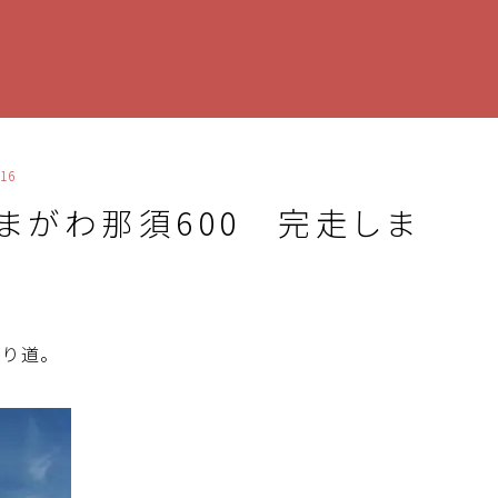
16
たまがわ那須600 完走しま
寄り道。