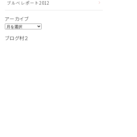
ブルべレポート2012
アーカイブ
ア
ー
ブログ村２
カ
イ
ブ