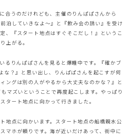
間に合うのだけれども、主催のりんぱぱさんから
に前泊していきなよ～』と『飲み会の誘い』を受け
の定、『スタート地点はすぐそこだし！』というこ
盛り上がる。
ているりんぱぱさんを見ると爆睡中です。『確かブ
たよな？』と思い出し、りんぱぱさんを起こすが何
フィングは別の人がやるから大丈夫なのかな？』と
てもマズいということで再度起こします。やっぱり
でスタート地点に向かって行きました。
ート地点に向かいます。スタート地点の船橋親水公
スマホが頼りです。海が近いだけあって、街中に