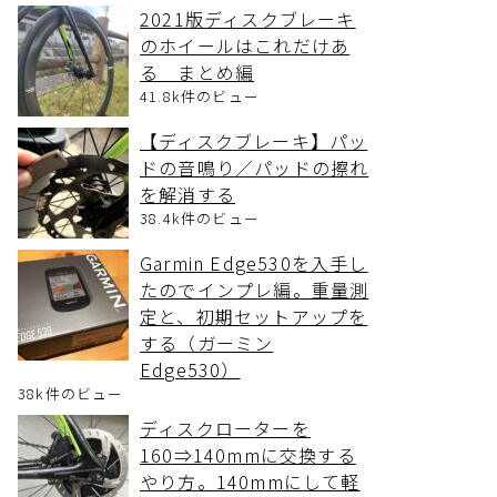
2021版ディスクブレーキ
のホイールはこれだけあ
る まとめ編
41.8k件のビュー
【ディスクブレーキ】パッ
ドの音鳴り／パッドの擦れ
を解消する
38.4k件のビュー
Garmin Edge530を入手し
たのでインプレ編。重量測
定と、初期セットアップを
する（ガーミン
Edge530）
38k件のビュー
ディスクローターを
160⇒140mmに交換する
やり方。140mmにして軽