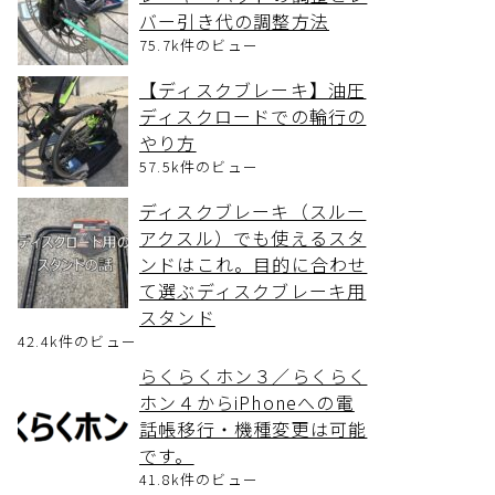
バー引き代の調整方法
75.7k件のビュー
【ディスクブレーキ】油圧
ディスクロードでの輪行の
やり方
57.5k件のビュー
ディスクブレーキ（スルー
アクスル）でも使えるスタ
ンドはこれ。目的に合わせ
て選ぶディスクブレーキ用
スタンド
42.4k件のビュー
らくらくホン３／らくらく
ホン４からiPhoneへの電
話帳移行・機種変更は可能
です。
41.8k件のビュー