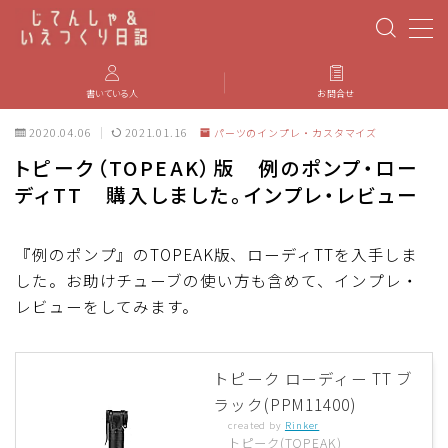
MENU
書いている人
お問合せ
2020.04.06
2021.01.16
パーツのインプレ・カスタマイズ
PBP(Paris-Brest-Paris)
トピーク（TOPEAK）版 例のポンプ・ロー
ディTT 購入しました。インプレ・レビュー
エベレスティング
パーツのインプレ・カスタマイズ
『例のポンプ』のTOPEAK版、ローディTTを入手しま
した。お助けチューブの使い方も含めて、インプレ・
レビューをしてみます。
iGPSPORT
カステリ
トピーク ローディー TT ブ
ラック(PPM11400)
ブルベ装備
created by
Rinker
トピーク(TOPEAK)