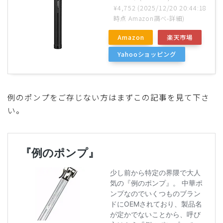
¥4,752
(2025/12/20 20:44:18
ディスクブレーキ
時点 Amazon調べ-
詳細)
Amazon
楽天市場
Di2関連
Yahooショッピング
ブルべレポート2025
例のポンプをご存じない方はまずこの記事を見て下さ
ブルべレポート2024
い。
ブルべレポート2023
ブルベレポート2022
ブルべレポート2021
ブルベレポート2020