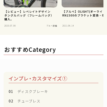
【レビュー】レベレイトデザイン
【ブルべ】OLIGHT(オーライト)
タングルバッグ（フレームバッグ）
RN1500のブラケット変換・改
購入。
2020.07.06
ブルベ装備
2021.06.14
ラ
おすすめCategory
インプレ・カスタマイズ①
01
ディスクブレーキ
02
チューブレス