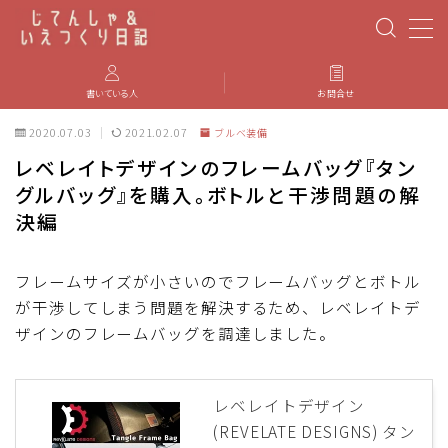
MENU
書いている人
お問合せ
2020.07.03
2021.02.07
ブルベ装備
PBP(Paris-Brest-Paris)
レベレイトデザインのフレームバッグ『タン
グルバッグ』を購入。ボトルと干渉問題の解
エベレスティング
決編
パーツのインプレ・カスタマイズ
フレームサイズが小さいのでフレームバッグとボトル
が干渉してしまう問題を解決するため、レベレイトデ
iGPSPORT
ザインのフレームバッグを調達しました。
カステリ
レベレイトデザイン
ブルベ装備
(REVELATE DESIGNS) タン