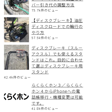
バー引き代の調整方法
75.7k件のビュー
【ディスクブレーキ】油圧
ディスクロードでの輪行の
やり方
57.5k件のビュー
ディスクブレーキ（スルー
アクスル）でも使えるスタ
ンドはこれ。目的に合わせ
て選ぶディスクブレーキ用
スタンド
42.4k件のビュー
らくらくホン３／らくらく
ホン４からiPhoneへの電
話帳移行・機種変更は可能
です。
41.8k件のビュー