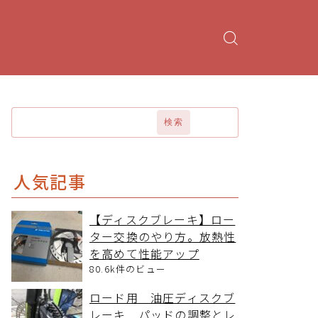
検索
人気記事
【ディスクブレーキ】ロー
ター交換のやり方。放熱性
を高めて性能アップ
80.6k件のビュー
ロード用 油圧ディスクブ
レーキ パッドの調整とレ