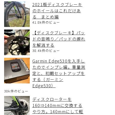
2021版ディスクブレーキ
のホイールはこれだけあ
る まとめ編
41.8k件のビュー
【ディスクブレーキ】パッ
ドの音鳴り／パッドの擦れ
を解消する
38.4k件のビュー
Garmin Edge530を入手し
たのでインプレ編。重量測
定と、初期セットアップを
する（ガーミン
Edge530）
38k件のビュー
ディスクローターを
160⇒140mmに交換する
やり方。140mmにして軽