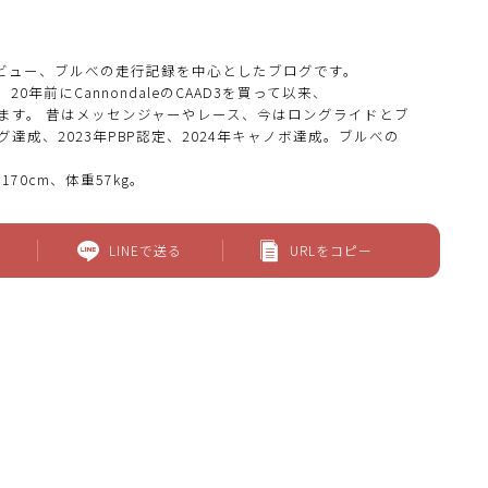
ビュー、ブルべの走行記録を中心としたブログです。
0年前にCannondaleのCAAD3を買って以来、
いでいます。 昔はメッセンジャーやレース、今はロングライドとブ
グ達成、2023年PBP認定、2024年キャノボ達成。ブルべの
170cm、体重57kg。
LINEで送る
URLをコピー