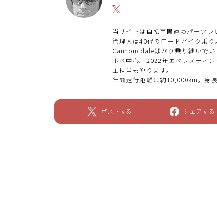
当サイトは自転車関連のパーツレ
管理人は40代のロードバイク乗り。2
Cannoncdaleばかり乗り継
ルベ中心。2022年エベレスティン
主担当もやります。
年間走行距離は約10,000km。身長
ポストする
シェアする