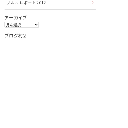
ブルべレポート2012
アーカイブ
ア
ー
ブログ村２
カ
イ
ブ