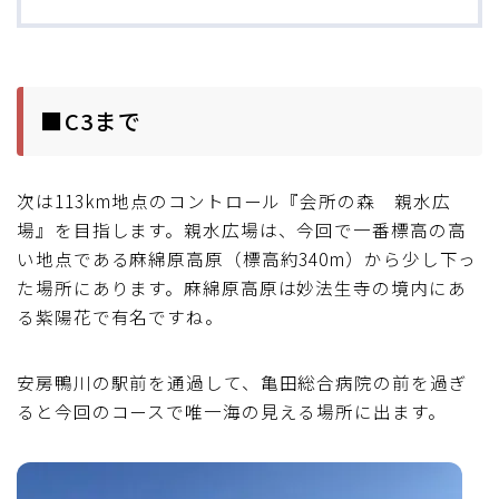
ブルベレポート2019
ブルベレポート2018
■C3まで
ブルベレポート2017
次は113km地点のコントロール『会所の森 親水広
ブルベレポート2016
場』を目指します。親水広場は、今回で一番標高の高
い地点である麻綿原高原（標高約340m）から少し下っ
ブルべレポート2015
た場所にあります。麻綿原高原は妙法生寺の境内にあ
る紫陽花で有名ですね。
ブルべレポート2014
安房鴨川の駅前を通過して、亀田総合病院の前を過ぎ
ブルべレポート2013
ると今回のコースで唯一海の見える場所に出ます。
ブルべレポート2012