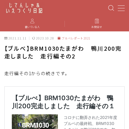
MENU
書いている人
お問合せ
2021.11.11
2023.10.28
ブルべレポート2021
PBP(Paris-Brest-Paris)
【ブルべ】BRM1030たまがわ 鴨川200完
走しました 走行編その2
エベレスティング
パーツのインプレ・カスタマイズ
走行編その1からの続きです。
iGPSPORT
カステリ
ブルベ装備