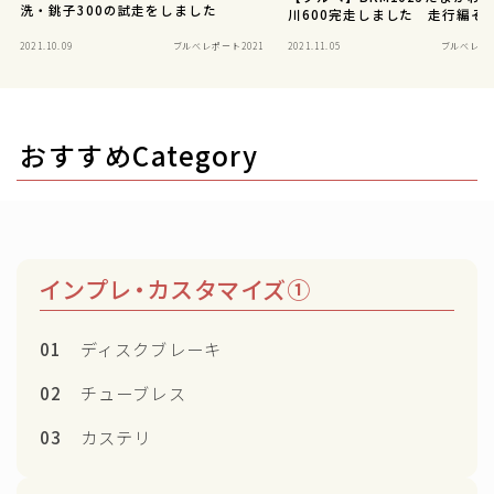
洗・銚子300の試走をしました
川600完走しました 走行編そ
2021.10.09
ブルべレポート2021
2021.11.05
ブルべレポー
おすすめCategory
インプレ・カスタマイズ①
01
ディスクブレーキ
02
チューブレス
03
カステリ