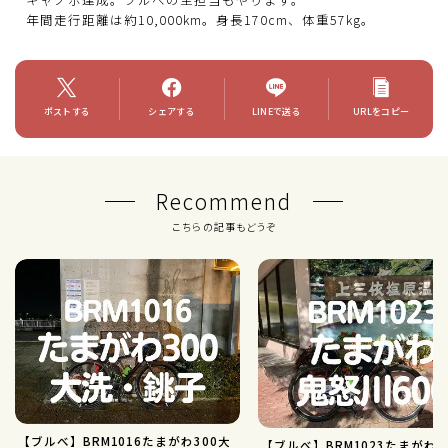
年間走行距離は約10,000km。身長170cm、体重57kg。
ポストする
シェアする
LINEで送る
URLをコピー
Recommend
こちらの記事もどうぞ
【ブルべ】BRM1016たまがわ300大
【ブルべ】BRM1023たまがわ