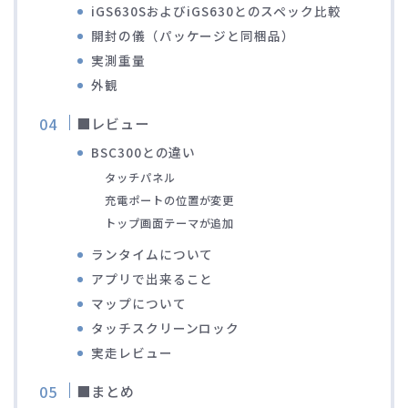
iGS630SおよびiGS630とのスペック比較
ブルベレポート2019
開封の儀（パッケージと同梱品）
実測重量
ブルベレポート2018
外観
■レビュー
ブルベレポート2017
BSC300との違い
タッチパネル
ブルベレポート2016
充電ポートの位置が変更
トップ画面テーマが追加
ブルべレポート2015
ランタイムについて
アプリで出来ること
ブルべレポート2014
マップについて
タッチスクリーンロック
ブルべレポート2013
実走レビュー
ブルべレポート2012
■まとめ