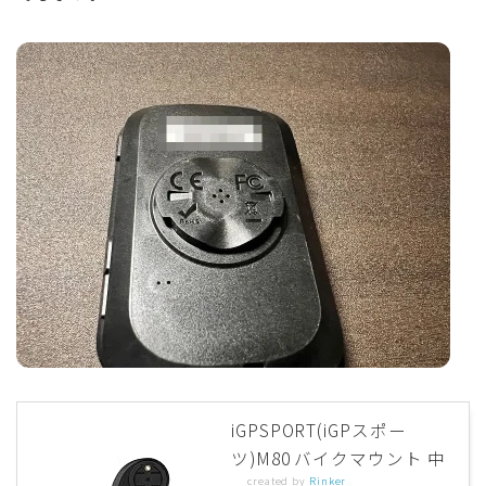
iGPSPORT(iGPスポー
ツ)M80 バイクマウント 中
created by
Rinker