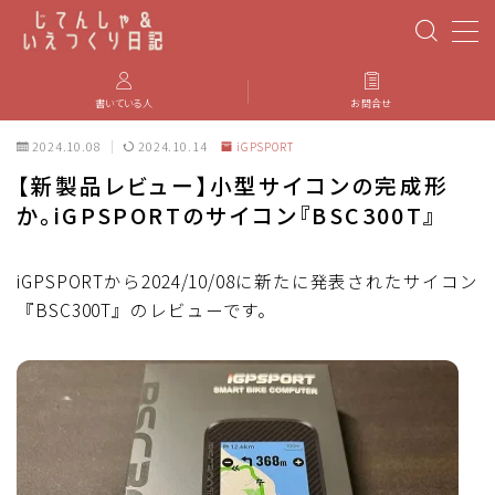
MENU
書いている人
お問合せ
2024.10.08
2024.10.14
iGPSPORT
PBP(Paris-Brest-Paris)
【新製品レビュー】小型サイコンの完成形
か。iGPSPORTのサイコン『BSC300T』
エベレスティング
パーツのインプレ・カスタマイズ
iGPSPORTから2024/10/08に新たに発表されたサイコン
『BSC300T』のレビューです。
iGPSPORT
カステリ
ブルベ装備