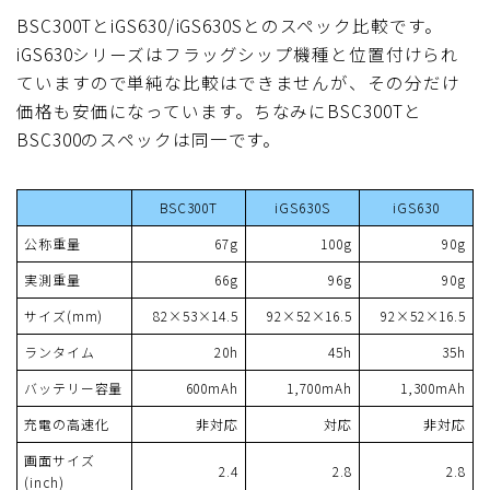
BSC300TとiGS630/iGS630Sとのスペック比較です。
iGS630シリーズはフラッグシップ機種と位置付けられ
ていますので単純な比較はできませんが、その分だけ
価格も安価になっています。ちなみにBSC300Tと
BSC300のスペックは同一です。
BSC300T
iGS630S
iGS630
公称重量
67g
100g
90g
実測重量
66g
96g
90g
サイズ(mm)
82×53×14.5
92×52×16.5
92×52×16.5
ランタイム
20h
45h
35h
バッテリー容量
600mAh
1,700mAh
1,300mAh
充電の高速化
非対応
対応
非対応
画面サイズ
2.4
2.8
2.8
(inch)