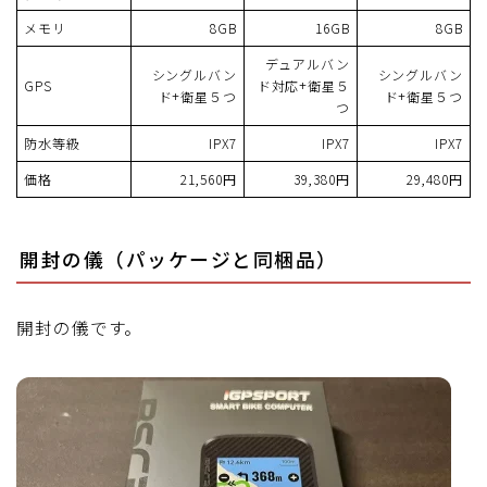
メモリ
8GB
16GB
8GB
デュアルバン
シングルバン
シングルバン
GPS
ド対応+衛星５
ド+衛星５つ
ド+衛星５つ
つ
防水等級
IPX7
IPX7
IPX7
価格
21,560円
39,380円
29,480円
開封の儀（パッケージと同梱品）
開封の儀です。