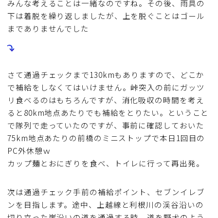
みんな考えることは一緒なのですね。その後、雨具の
下は着脱を繰り返しましたが、上を脱ぐことはゴール
までありませんでした
さて通過チェックまで130kmもありますので、どこか
で補給をしなくてはいけません。峠突入の前にガッツ
リ食べるのはもちろんですが、消化吸収の時間を考え
ると80km地点あたりでも補給をとりたい。ということ
で隊列で走っていたのですが、事前に確認しておいた
75km地点あたりの前橋のミニストップで本日1回目の
PC外休憩ｗ
カップ麺とおにぎりを食べ、トイレに行って再出発。
次は通過チェック手前の補給ポイント、セブンイレブ
ンを目指します。途中、上越線と利根川の渓谷沿いの
切り立った崖沿いの道を通過する時、道を野犬のよう