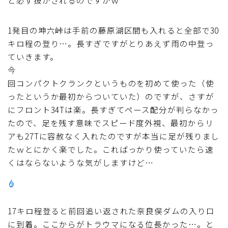
と必ず抜かされるのですがｗ
1発目の坤六峠は手前の藤原湖区間も入れると全部で30
キロ程の登り…。長すぎですがとりあえず雨の中登っ
ていきます。
今
回コンパクトクランクというものを初めて使った（使
ったというか最初からついていた）のですが、さすが
にフロント34Tは楽。長すぎてペース配分が判らなかっ
たので、足を残す意味でスピード度外視、最初からリ
アも27Tに容赦なく入れたのですが本当に足が残りまし
たｗとにかく楽でした。こればっかり使っていたら速
くはならないような気がしますけど…
17キロ程登ると前回追い返された奈良俣ダムの入り口
に到着。ここからがトラウマになる位長かった…。と