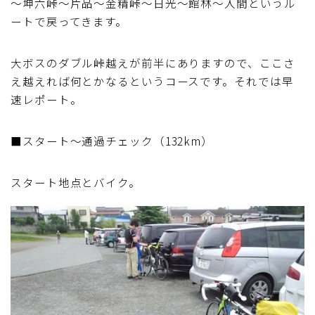
～坤六峠～片品～金精峠～日光～館林～入間というル
ートで戻ってきます。
大ボスのダブル峠越えが前半にありますので、ここさ
え越えれば何とかなるというコースです。それでは早
速レポート。
■スタート～通過チェック（132km）
スタート地点とバイク。