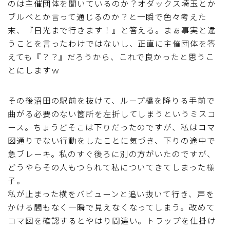
のは主催団体を聞いているのか？オダックス埼玉とか
ブルベとか言って通じるのか？と一瞬で色々考えた
末、『日光まで行きます！』と答える。まぁ事実と違
うことを言ったわけではないし、正直に主催団体を答
えても『？？』だろうから、これで良かったと思うこ
とにしますｗ
その後沼田の駅前を抜けて、ループ橋を降りる手前で
曲がる必要のない箇所を左折してしまうというミスコ
ース。ちょうどそこは下りだったのですが、私はコマ
図通りでない行動をしたことに気づき、下りの途中で
急ブレーキ。私のすぐ後ろに別の方がいたのですが、
どうやらその人もつられて私についてきてしまった様
子。
私が止まった横をバビューンと追い抜いて行き、声を
かける間もなく一瞬で見えなくなってしまう。改めて
コマ図を確認するとやはり間違い。トラップを仕掛け