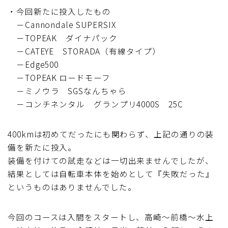
・今回新たに投入したもの
ブルベレポート2019
－Cannondale SUPERSIX
－TOPEAK ダイナパック
ブルベレポート2018
－CATEYE STORADA（有線タイプ）
－Edge500
ブルベレポート2017
－TOPEAK ロードモーフ
－ミノウラ SGSなんちゃら
ブルベレポート2016
－コンチネンタル グランプリ4000S 25C
ブルべレポート2015
400kmは初めてだったにも関わらず、上記の通りの装
備を新たに投入。
ブルべレポート2014
装備を付けての試走などは一切出来ませんでしたが、
結果としては自転車本体を始めとして『失敗だった』
ブルべレポート2013
というものはありませんでした。
ブルべレポート2012
今回のコースは入間をスタートし、高崎～前橋～水上