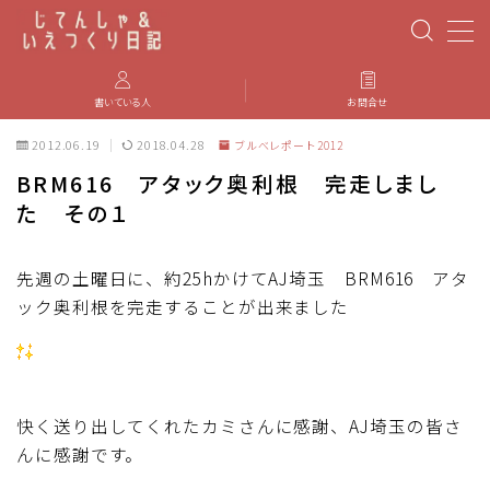
MENU
書いている人
お問合せ
2012.06.19
2018.04.28
ブルべレポート2012
PBP(Paris-Brest-Paris)
BRM616 アタック奥利根 完走しまし
た その１
エベレスティング
パーツのインプレ・カスタマイズ
先週の土曜日に、約25hかけてAJ埼玉 BRM616 アタ
ック奥利根を完走することが出来ました
iGPSPORT
カステリ
快く送り出してくれたカミさんに感謝、AJ埼玉の皆さ
んに感謝です。
ブルベ装備