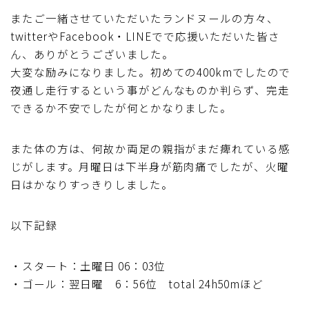
またご一緒させていただいたランドヌールの方々、
ディスクブレーキ
twitterやFacebook・LINEでで応援いただいた皆さ
ん、ありがとうございました。
Di2関連
大変な励みになりました。初めての400kmでしたので
夜通し走行するという事がどんなものか判らず、完走
ブルべレポート2025
できるか不安でしたが何とかなりました。
ブルべレポート2024
また体の方は、何故か両足の親指がまだ痺れている感
じがします。月曜日は下半身が筋肉痛でしたが、火曜
ブルべレポート2023
日はかなりすっきりしました。
ブルベレポート2022
以下記録
ブルべレポート2021
・スタート：土曜日 06：03位
・ゴール：翌日曜 6：56位 total 24h50mほど
ブルベレポート2020