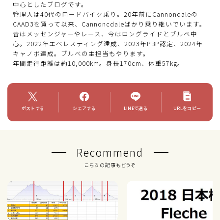
中心としたブログです。
管理人は40代のロードバイク乗り。20年前にCannondaleの
CAAD3を買って以来、Cannoncdaleばかり乗り継いでいます。
昔はメッセンジャーやレース、今はロングライドとブルベ中
心。2022年エベレスティング達成、2023年PBP認定、2024年
キャノボ達成。ブルべの主担当もやります。
年間走行距離は約10,000km。身長170cm、体重57kg。
ポストする
シェアする
LINEで送る
URLをコピー
Recommend
こちらの記事もどうぞ