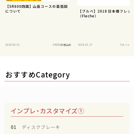
【SR600四国】山岳コースの高低図
について
【ブルベ】2018 日本橋フレッ
（Fleche）
2018.09.01
SR600四国山脈
2018.03.27
ブルベレポー
おすすめCategory
インプレ・カスタマイズ①
01
ディスクブレーキ