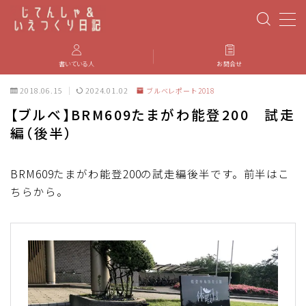
MENU
書いている人
お問合せ
2018.06.15
2024.01.02
ブルベレポート2018
PBP(Paris-Brest-Paris)
【ブルベ】BRM609たまがわ能登200 試走
編（後半）
エベレスティング
パーツのインプレ・カスタマイズ
BRM609たまがわ能登200の試走編後半です。前半はこ
ちらから。
iGPSPORT
カステリ
ブルベ装備