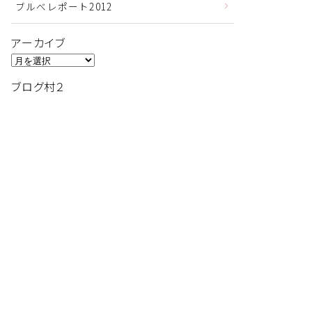
ブルべレポート2012
アーカイブ
ア
ー
ブログ村２
カ
イ
ブ