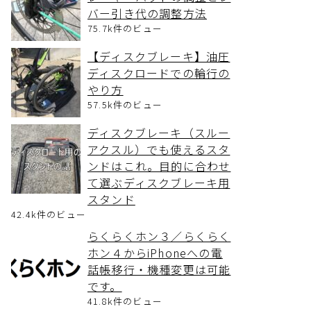
バー引き代の調整方法
75.7k件のビュー
【ディスクブレーキ】油圧
ディスクロードでの輪行の
やり方
57.5k件のビュー
ディスクブレーキ（スルー
アクスル）でも使えるスタ
ンドはこれ。目的に合わせ
て選ぶディスクブレーキ用
スタンド
42.4k件のビュー
らくらくホン３／らくらく
ホン４からiPhoneへの電
話帳移行・機種変更は可能
です。
41.8k件のビュー