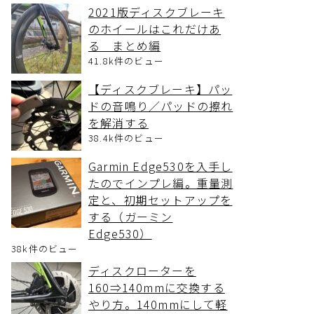
2021版ディスクブレーキ
のホイールはこれだけあ
る まとめ編
41.8k件のビュー
【ディスクブレーキ】パッ
ドの音鳴り／パッドの擦れ
を解消する
38.4k件のビュー
Garmin Edge530を入手し
たのでインプレ編。重量測
定と、初期セットアップを
する（ガーミン
Edge530）
38k件のビュー
ディスクローターを
160⇒140mmに交換する
やり方。140mmにして軽