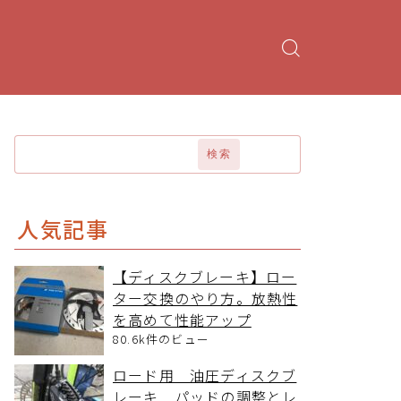
検索
人気記事
【ディスクブレーキ】ロー
ター交換のやり方。放熱性
を高めて性能アップ
80.6k件のビュー
ロード用 油圧ディスクブ
レーキ パッドの調整とレ