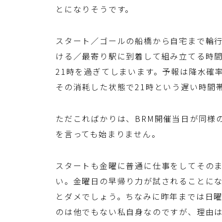
とになりそうです。
スタート／ゴールの船橋から自宅まで輪行
ける／最寄り駅に到着して組み立てる時
21時を過ぎてしまいます。予報は降水確率
その消耗した状態で21時という遅い時間
ただこればかりは、BRM開催当日が同様
を言っても始まりません。
スタートも金曜に普通に仕事をしてその
い。金曜日の早帰り力が試されることに
とダメでしょう。ちなみに昨年までは日
のは他でもない私自身なのですが、理由