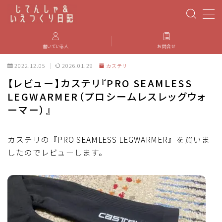
MENU
書いている人
お問合せ
2022.12.05
2026.01.29
カステリ
PBP(Paris-Brest-Paris)
【レビュー】カステリ『PRO SEAMLESS
LEGWARMER（プロシームレスレッグウォ
エベレスティング
ーマー）』
パーツのインプレ・カスタマイズ
カステリの『PRO SEAMLESS LEGWARMER』を買いま
したのでレビューします。
iGPSPORT
カステリ
ブルベ装備