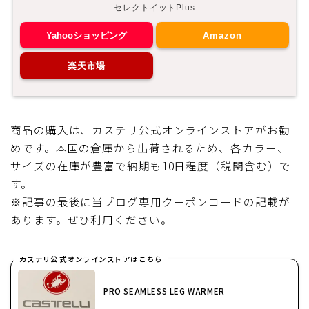
セレクトイットPlus
ブルベレポート2019
Yahooショッピング
Amazon
ブルベレポート2018
楽天市場
ブルベレポート2017
商品の購入は、カステリ公式オンラインストアがお勧
ブルベレポート2016
めです。本国の倉庫から出荷されるため、各カラー、
サイズの在庫が豊富で納期も10日程度（税関含む）で
ブルべレポート2015
す。
※記事の最後に当ブログ専用クーポンコードの記載が
ブルべレポート2014
あります。ぜひ利用ください。
ブルべレポート2013
カステリ公式オンラインストアはこちら
ブルべレポート2012
PRO SEAMLESS LEG WARMER