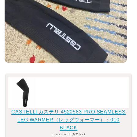
ディスクブレーキ
Di2関連
ブルべレポート2025
ブルべレポート2024
ブルべレポート2023
ブルベレポート2022
ブルべレポート2021
CASTELLI カステリ 4520583 PRO SEAMLESS
LEG WARMER（レッグウォーマー）：010
BLACK
ブルベレポート2020
posted with
カエレバ