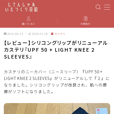
MENU
書いている人
お問合せ
2025.09.23
2026.01.28
カステリ
PBP(Paris-Brest-Paris)
【レビュー】シリコングリップがリニューアル
カステリ『UPF 50 + LIGHT KNEE 2
エベレスティング
SLEEVES』
パーツのインプレ・カスタマイズ
カステリのニーカバー（ニースリーブ）『UPF 50 +
LIGHT KNEE 2 SLEEVES』がリニューアルして『２』に
iGPSPORT
なりました。シリコングリップが改良され、肌への摩
擦がソフトになりました。
カステリ
ブルベ装備