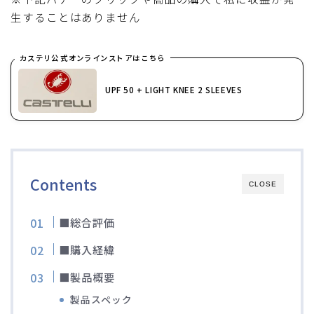
生することはありません
ブルベレポート2019
ブルベレポート2018
カステリ公式オンラインストアはこちら
UPF 50 + LIGHT KNEE 2 SLEEVES
ブルベレポート2017
ブルベレポート2016
ブルべレポート2015
Contents
CLOSE
ブルべレポート2014
■総合評価
■購入経緯
ブルべレポート2013
■製品概要
ブルべレポート2012
製品スペック