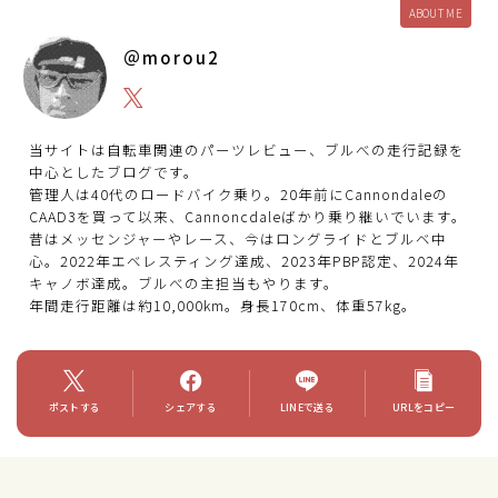
ABOUT ME
＠morou2
当サイトは自転車関連のパーツレビュー、ブルべの走行記録を
中心としたブログです。
管理人は40代のロードバイク乗り。20年前にCannondaleの
CAAD3を買って以来、Cannoncdaleばかり乗り継いでいます。
昔はメッセンジャーやレース、今はロングライドとブルベ中
心。2022年エベレスティング達成、2023年PBP認定、2024年
キャノボ達成。ブルべの主担当もやります。
年間走行距離は約10,000km。身長170cm、体重57kg。
ポストする
シェアする
LINEで送る
URLをコピー