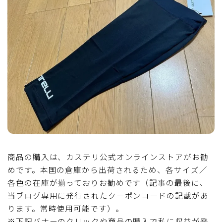
ディスクブレーキ
Di2関連
ブルべレポート2025
ブルべレポート2024
ブルべレポート2023
ブルベレポート2022
商品の購入は、カステリ公式オンラインストアがお勧
めです。本国の倉庫から出荷されるため、各サイズ／
ブルべレポート2021
各色の在庫が揃っておりお勧めです（記事の最後に、
当ブログ専用に発行されたクーポンコードの記載があ
ります。常時使用可能です）。
ブルベレポート2020
※下記バナーのクリックや商品の購入で私に収益が発