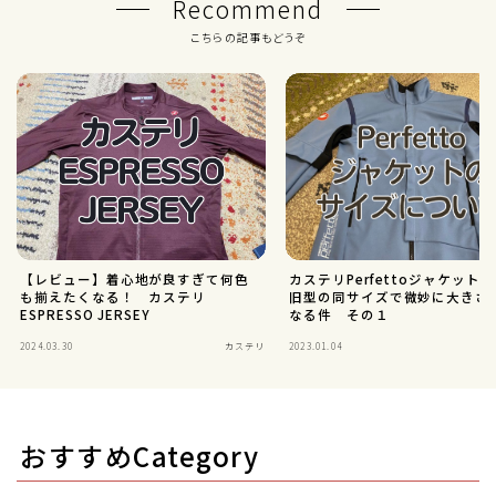
Recommend
こちらの記事もどうぞ
【レビュー】着心地が良すぎて何色
カステリPerfettoジャケットの
も揃えたくなる！ カステリ
旧型の同サイズで微妙に大きさ
ESPRESSO JERSEY
なる件 その１
2024.03.30
カステリ
2023.01.04
おすすめCategory