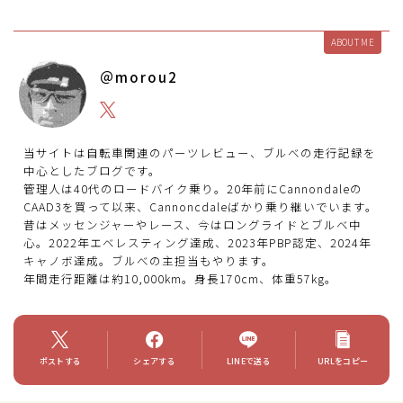
ABOUT ME
＠morou2
当サイトは自転車関連のパーツレビュー、ブルべの走行記録を
中心としたブログです。
管理人は40代のロードバイク乗り。20年前にCannondaleの
CAAD3を買って以来、Cannoncdaleばかり乗り継いでいます。
昔はメッセンジャーやレース、今はロングライドとブルベ中
心。2022年エベレスティング達成、2023年PBP認定、2024年
キャノボ達成。ブルべの主担当もやります。
年間走行距離は約10,000km。身長170cm、体重57kg。
ポストする
シェアする
LINEで送る
URLをコピー