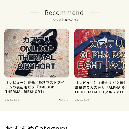
Recommend
こちらの記事もどうぞ
【レビュー】春先／晩秋マストアイ
【レビュー】１着だけど２着分
テムの裏起毛ビブ『OMLOOP
層構造のカステリ『ALPHA ROS
THERMAL BIBSHORT』
LIGHT JACKET（アルファロ
イトジャケット）』
2026.04.01
カステリ
2022.02.09
おすすめCategory