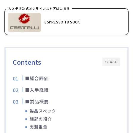
ブルベレポート2019
カステリ公式オンラインストアはこちら
ESPRESSO 18 SOCK
ブルベレポート2018
ブルベレポート2017
ブルベレポート2016
Contents
CLOSE
ブルべレポート2015
■総合評価
■入手経緯
ブルべレポート2014
■製品概要
ブルべレポート2013
製品スペック
細部の紹介
ブルべレポート2012
実測重量