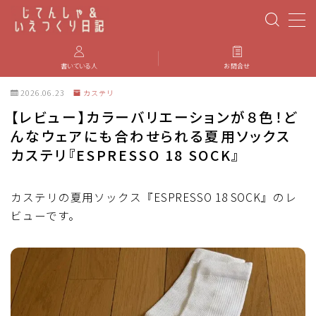
MENU
書いている人
お問合せ
2026.06.23
カステリ
PBP(Paris-Brest-Paris)
【レビュー】カラーバリエーションが８色！ど
んなウェアにも合わせられる夏用ソックス
エベレスティング
カステリ『ESPRESSO 18 SOCK』
パーツのインプレ・カスタマイズ
カステリの夏用ソックス『ESPRESSO 18 SOCK』のレ
ビューです。
iGPSPORT
カステリ
ブルベ装備