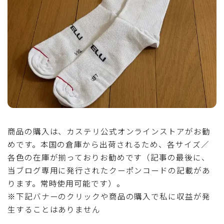
ディスクブレーキ
Di2関連
ブルべレポート2025
ブルべレポート2024
ブルべレポート2023
商品の購入は、カステリ公式オンラインストアがお勧
めです。本国の倉庫から出荷されるため、各サイズ／
ブルベレポート2022
各色の在庫が揃っておりお勧めです（記事の最後に、
当ブログ専用に発行されたクーポンコードの記載があ
ブルべレポート2021
ります。常時使用可能です）。
※下記バナーのクリックや商品の購入で私に収益が発
生することはありません
ブルベレポート2020