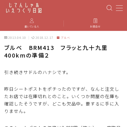
MENU
書いている人
お問合せ
2013.04.10
2018.12.17
ブルベ
PBP(Paris-Brest-Paris)
ブルベ BRM413 フラッと九十九里
400kmの準備２
エベレスティング
パーツのインプレ・カスタマイズ
引き続きサドルのハナシです。
iGPSPORT
昨日シートポストをポチったのですが、なんと注文し
たお店では在庫切れとのこと。いくつか問屋の在庫も
確認したそうですが、どこも欠品中。要するに手に入
カステリ
りません。
ブルベ装備