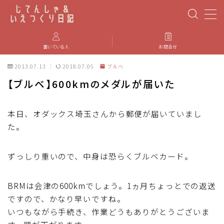
MENU
書いている人
お問合せ
2013.07.13
2018.07.05
ブルベ
PBP(Paris-Brest-Paris)
【ブルベ】600kmのメダルが届いた
エベレスティング
本日、オダックス埼玉さんから郵便が届いていまし
た。
パーツのインプレ・カスタマイズ
iGPSPORT
ずっしり重いので、中身は恐らくブルベカード。
カステリ
BRMは会津の600kmでしょう。1ヵ月ちょっとでの返送
ですので、かなり早いですね。
ブルベ装備
いつもながら手続き、作業どうもありがとうございま