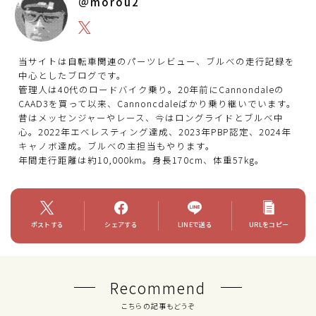
＠morou2
当サイトは自転車関連のパーツレビュー、ブルべの走行記録を
中心としたブログです。
管理人は40代のロードバイク乗り。20年前にCannondaleの
CAAD3を買って以来、Cannoncdaleばかり乗り継いでいます。
昔はメッセンジャーやレース、今はロングライドとブルベ中
心。2022年エベレスティング達成、2023年PBP認定、2024年
キャノボ達成。ブルべの主担当もやります。
年間走行距離は約10,000km。身長170cm、体重57kg。
ポストする
シェアする
LINEで送る
URLをコピー
Recommend
こちらの記事もどうぞ