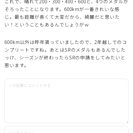
これで、晴れて200・300・400・600と、4つのメダルが
ブルベレポート2019
そろったことになります。600kmが一番きれいな感
じ。最も距離が長くて大変だから、綺麗だと思いた
い！ということもあるんでしょうがｗ
ブルベレポート2018
600km以外は昨年貰っていましたので、2年越しでのコ
ブルベレポート2017
ンプリートですね。あとはSRのメダルもあるんでした
っけ、シーズンが終わったらSRの申請をしてみたいと
ブルベレポート2016
思います。
ブルべレポート2015
ブルべレポート2014
ブルべレポート2013
ブルべレポート2012