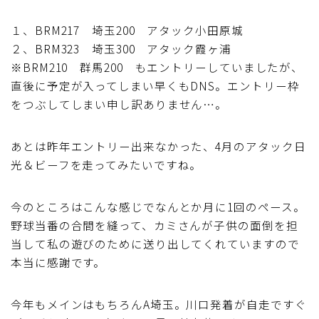
ディスクブレーキ
１、BRM217 埼玉200 アタック小田原城
２、BRM323 埼玉300 アタック霞ヶ浦
Di2関連
※BRM210 群馬200 もエントリーしていましたが、
直後に予定が入ってしまい早くもDNS。エントリー枠
ブルべレポート2025
をつぶしてしまい申し訳ありません…。
ブルべレポート2024
あとは昨年エントリー出来なかった、4月のアタック日
光＆ビーフを走ってみたいですね。
ブルべレポート2023
今のところはこんな感じでなんとか月に1回のペース。
ブルベレポート2022
野球当番の合間を縫って、カミさんが子供の面倒を担
当して私の遊びのために送り出してくれていますので
ブルべレポート2021
本当に感謝です。
ブルベレポート2020
今年もメインはもちろんA埼玉。川口発着が自走ですぐ