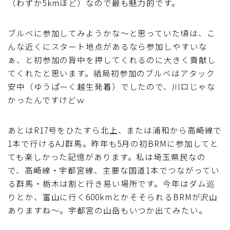
（わずか5kmほど）なので最も魅力的です。
ブルベレポート2019
ブルベに参加してみようかな～と思っていた頃は、こ
ブルベレポート2018
んな近くにスタート地点があるなら参加しやすいな
ぁ、と初参加の背中を押してくれるのに大きく貢献し
ブルベレポート2017
てくれたと思います。結局初参加のブルベはアタック
安中（ゆうぱーく越生発着）でしたので、川口じゃな
かったんですけどｗ
ブルベレポート2016
あとはR17号をひたすら北上、または浦和から高崎線で
ブルべレポート2015
1本で行けるAJ群馬。昨年も5月の初BRMに参加してと
ても楽しかった記憶があります。私は埼玉県民なの
ブルべレポート2014
で、高崎線・宇都宮線、主要な国道1本でつながってい
る群馬・栃木は割と行き易い場所です。今年はダム巡
ブルべレポート2013
りとか、富山に行く600kmとかそそられるBRMが沢山
ありますね～。宇都宮の山岳もいつか出てみたい。
ブルべレポート2012