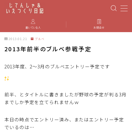
MENU
書いている人
お問合せ
2013.01.21
ブルベ
PBP(Paris-Brest-Paris)
2013年前半のブルベ参戦予定
エベレスティング
2013年度、2～3月のブルベエントリー予定です
パーツのインプレ・カスタマイズ
iGPSPORT
前半、とタイトルに書きましたが野球の予定が判る3月
までしか予定を立てられませんｗ
カステリ
本日の時点でエントリー済み、またはエントリー予定
ブルベ装備
でいるのは…