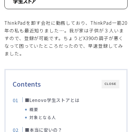
ディスクブレーキ
ThinkPadを卸す会社に勤務しており、ThinkPad一筋20
Di2関連
年の私も最近知りました…。我が家は子供が３人いま
すので、登録が可能です。ちょうどX390の調子が悪く
ブルべレポート2025
なって困っていたところだったので、早速登録してみ
ました。
ブルべレポート2024
ブルべレポート2023
Contents
CLOSE
ブルベレポート2022
■Lenovo学生ストアとは
ブルべレポート2021
概要
対象となる人
ブルベレポート2020
■本当に安いの？