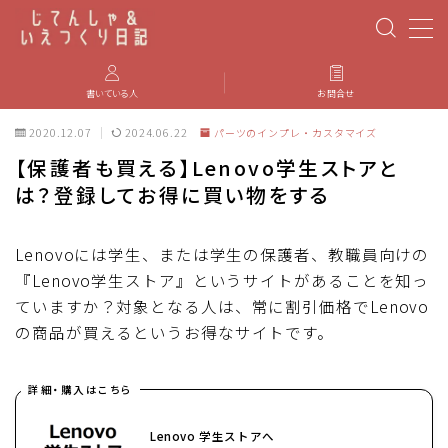
MENU
書いている人
お問合せ
2020.12.07
2024.06.22
パーツのインプレ・カスタマイズ
PBP(Paris-Brest-Paris)
【保護者も買える】Lenovo学生ストアと
は？登録してお得に買い物をする
エベレスティング
パーツのインプレ・カスタマイズ
Lenovoには学生、または学生の保護者、教職員向けの
『Lenovo学生ストア』というサイトがあることを知っ
ていますか？対象となる人は、常に割引価格でLenovo
iGPSPORT
の商品が買えるというお得なサイトです。
カステリ
詳細・購入はこちら
ブルベ装備
Lenovo 学生ストアへ