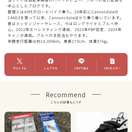
中心としたブログです。
管理人は40代のロードバイク乗り。20年前にCannondaleの
CAAD3を買って以来、Cannoncdaleばかり乗り継いでいます。
昔はメッセンジャーやレース、今はロングライドとブルベ中
心。2022年エベレスティング達成、2023年PBP認定、2024年
キャノボ達成。ブルべの主担当もやります。
年間走行距離は約10,000km。身長170cm、体重57kg。
ポストする
シェアする
LINEで送る
URLをコピー
Recommend
こちらの記事もどうぞ