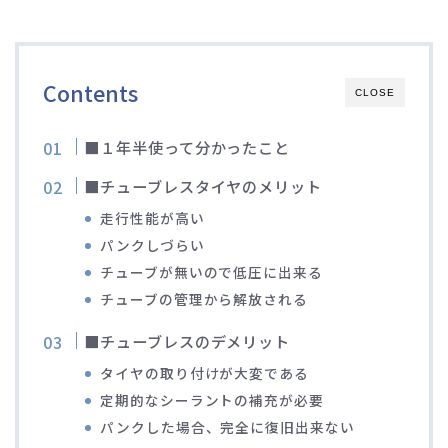
ディスクブレーキ
Di2関連
Contents
CLOSE
ブルべレポート2025
■１年半使って分かったこと
■チューブレスタイヤのメリット
ブルべレポート2024
走行性能が高い
パンクしづらい
ブルべレポート2023
チューブが無いので低圧に出来る
チューブの管理から解放される
ブルベレポート2022
■チューブレスのデメリット
ブルべレポート2021
タイヤの取り付けが大変である
定期的なシーラントの補充が必要
ブルベレポート2020
パンクした場合、完全に復旧出来ない