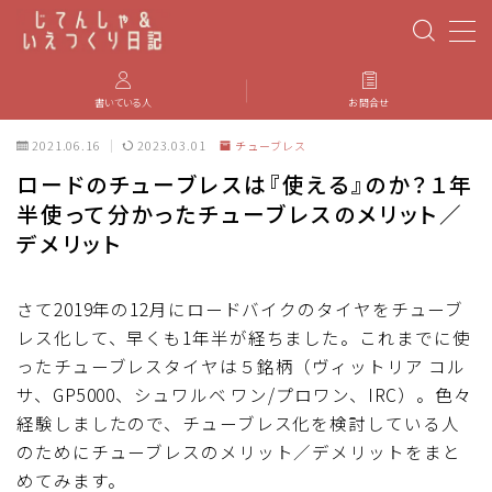
MENU
書いている人
お問合せ
2021.06.16
2023.03.01
チューブレス
PBP(Paris-Brest-Paris)
ロードのチューブレスは『使える』のか？１年
半使って分かったチューブレスのメリット／
エベレスティング
デメリット
パーツのインプレ・カスタマイズ
さて2019年の12月にロードバイクのタイヤをチューブ
レス化して、早くも1年半が経ちました。これまでに使
iGPSPORT
ったチューブレスタイヤは５銘柄（ヴィットリア コル
サ、GP5000、シュワルベ ワン/プロワン、IRC）。色々
カステリ
経験しましたので、チューブレス化を検討している人
のためにチューブレスのメリット／デメリットをまと
ブルベ装備
めてみます。