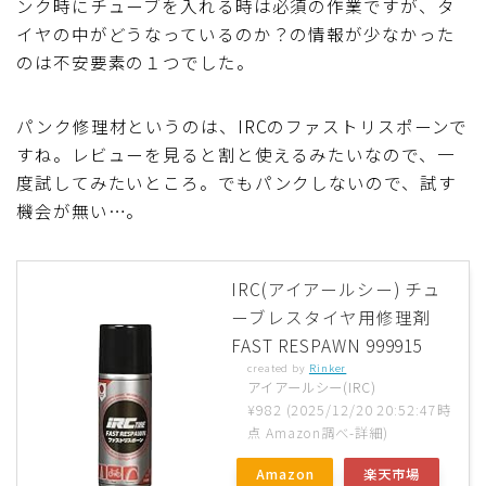
ンク時にチューブを入れる時は必須の作業ですが、タ
イヤの中がどうなっているのか？の情報が少なかった
のは不安要素の１つでした。
パンク修理材というのは、IRCのファストリスポーンで
すね。レビューを見ると割と使えるみたいなので、一
度試してみたいところ。でもパンクしないので、試す
機会が無い…。
IRC(アイアールシー) チュ
ーブレスタイヤ用修理剤
FAST RESPAWN 999915
created by
Rinker
アイアールシー(IRC)
¥982
(2025/12/20 20:52:47時
点 Amazon調べ-
詳細)
Amazon
楽天市場