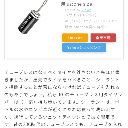
用 us:one size
created by
Rinker
レザイン(LEZYNE)
¥8,316
(2025/12/20 02:49:50
時点 Amazon調べ-
詳細)
Amazon
楽天市場
Yahooショッピング
チューブレスはなるべくタイヤを外さないと先ほど書
きましたが、出先でタイヤをハメること、シーラント
を掃除することが苦にならなければチューブを入れる
のもありでしょう。私もIRCのチューブレス用タイヤレ
バーは（一応）持ち歩いています。シーラントは、ボ
トルの水やコンビニが近くにあれば買って洗い流す
か、携行しているウェットティッシュで拭く想定で
す。昔の23C時代のチューブレスでも、チューブを入れ