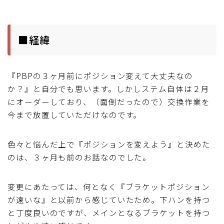
ブルベレポート2019
■経緯
ブルベレポート2018
ブルベレポート2017
『PBPの３ヶ月前にポジション変えて大丈夫なの
か？』と自分でも思います。しかしステム自体は２月
ブルベレポート2016
にオーダーしており、（面倒だったので）交換作業を
今まで放置していただけなのです。
ブルべレポート2015
色々と悩んだ上で『ポジションを変えよう』と決めた
ブルべレポート2014
のは、３ヶ月も前のお話なのでした。
ブルべレポート2013
変更にあたっては、何となく『ブラケットポジション
が遠いな』と以前から感じていたため。下ハンを持つ
ブルべレポート2012
と丁度良いのですが、メインとなるブラケットを持つ