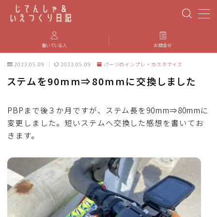
MENU
書いている人
お問合せ
2023.05.09
2023.05.09
パーツのインプレ・カスタマイズ
PBP(Paris-Brest-Paris)
ステムを90mm⇒80mmに交換しました
エベレスティング
PBPまで後３か月ですが、ステム長を90mm⇒80mmに
変更しました。短いステムへ交換した感想を書いてお
パーツのインプレ・カスタマイズ
きます。
iGPSPORT
カステリ
ブルベ装備