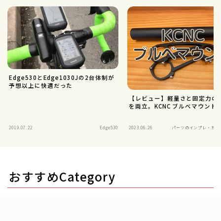
Edge530とEdge1030Jの2台体制が
予想以上に快適だった
【レビュー】軽量さと固定力の
を両立。KCNC ブルべマウント
2019.07.22
Edge530
2023.06.26
パーツのインプレ・カス
おすすめCategory