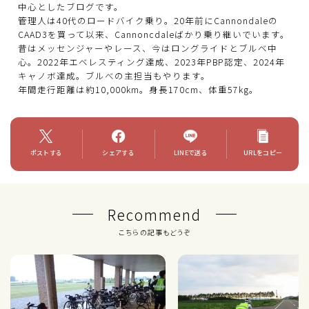
中心としたブログです。
管理人は40代のロードバイク乗り。20年前にCannondaleの
CAAD3を買って以来、Cannoncdaleばかり乗り継いでいます。
昔はメッセンジャーやレース、今はロングライドとブルベ中
心。2022年エベレスティング達成、2023年PBP認定、2024年
キャノボ達成。ブルべの主担当もやります。
年間走行距離は約10,000km。身長170cm、体重57kg。
ポストする
シェアする
LINEで送る
URLをコピー
Recommend
こちらの記事もどうぞ