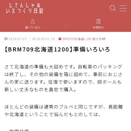
MENU
書いている人
お問合せ
2014.07.07
2018.05.23
BRM709北海道1,200 納沙布岬
PBP(Paris-Brest-Paris)
【BRM709北海道1200】準備いろいろ
エベレスティング
さて北海道の準備も大詰めです。自転車のパッキング
は終了し、その他の装備を箱に詰めて、事前におじさ
パーツのインプレ・カスタマイズ
んの家に送ります。往復で使いますので、段ボールも
新しい丈夫なものを島忠で購入。
iGPSPORT
ほとんどの装備は通常のブルベと同じですが、長距離
カステリ
や北海道ということで悩んだもとのしては、
ブルベ装備