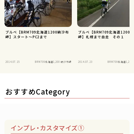
ブルベ【BRM709北海道1200納沙布
ブルベ【BRM709北海道1200
岬】スタート～PC2まで
岬】札幌まで自走 その１
2014.07.15
BRM709北海道1,200 納沙布岬
2014.07.23
BRM709北海道1,20
おすすめCategory
インプレ・カスタマイズ①