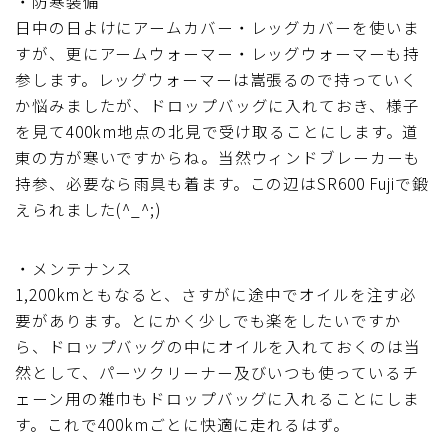
・防寒装備
日中の日よけにアームカバー・レッグカバーを使いま
ディスクブレーキ
すが、更にアームウォーマー・レッグウォーマーも持
参します。レッグウォーマーは嵩張るので持っていく
Di2関連
か悩みましたが、ドロップバッグに入れておき、様子
を見て400km地点の北見で受け取ることにします。道
ブルべレポート2025
東の方が寒いですからね。当然ウィンドブレーカーも
持参、必要なら雨具も着ます。この辺はSR600 Fujiで鍛
ブルべレポート2024
えられました(^_^;)
ブルべレポート2023
・メンテナンス
1,200kmともなると、さすがに途中でオイルを注す必
ブルベレポート2022
要があります。とにかく少しでも楽をしたいですか
ら、ドロップバッグの中にオイルを入れておくのは当
ブルべレポート2021
然として、パーツクリーナー及びいつも使っているチ
ェーン用の雑巾もドロップバッグに入れることにしま
ブルベレポート2020
す。これで400kmごとに快適に走れるはず。