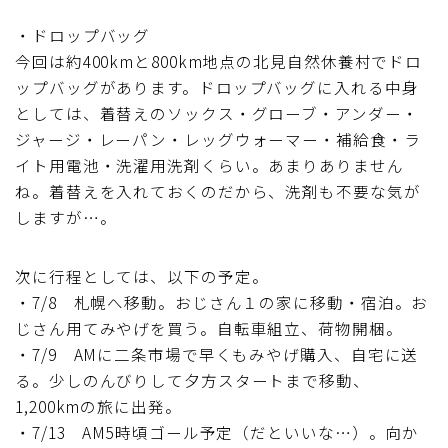
ブルベレポート2019
・ドロップバッグ
今回は約400kmと800km地点の北見自然休養村でドロ
ブルベレポート2018
ップバッグがあります。ドロップバッグに入れる中身
としては、着替えのソックス・グローブ・アンダー・
ジャージ・レーパン・レッグウォーマー・補給食・ラ
ブルベレポート2017
イト用電池・洗濯用洗剤くらい。あまりありません
ね。着替えを入れておくのだから、洗剤も不要な気が
ブルベレポート2016
しますが…。
ブルべレポート2015
次に行程としては、以下の予定。
・7/8 札幌へ移動。おじさん１の家に移動・宿泊。お
ブルべレポート2014
じさん用てみやげを買う。自転車組立、荷物開梱。
・7/9 AMに二条市場で早くもみやげ購入、自宅に送
ブルべレポート2013
る。少しのんびりして夕方スタートまで移動、
1,200kmの旅に出発。
ブルべレポート2012
・7/13 AM5時頃ゴール予定（だといいな…）。向か