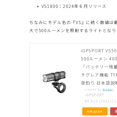
VS1800：2024年６月リリース
ちなみにモデル名の『VS』に続く数値は最
大で500ルーメンを照射するライトとなり
iGPSPORT 
500ルーメン 4
「バッテリー残量
チグレア機能 TY
夜釣り 日本語説
created by
Rinker
iGPSPORT
¥5,920
(2025/1
Amazon