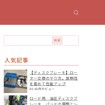
検索
人気記事
【ディスクブレーキ】ロー
ター交換のやり方。放熱性
を高めて性能アップ
80.6k件のビュー
ロード用 油圧ディスクブ
レーキ パッドの調整とレ