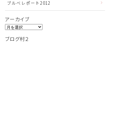
ブルべレポート2012
アーカイブ
ア
ー
ブログ村２
カ
イ
ブ