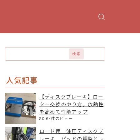
検索
人気記事
【ディスクブレーキ】ロー
ター交換のやり方。放熱性
を高めて性能アップ
80.6k件のビュー
ロード用 油圧ディスクブ
レーキ パッドの調整とレ