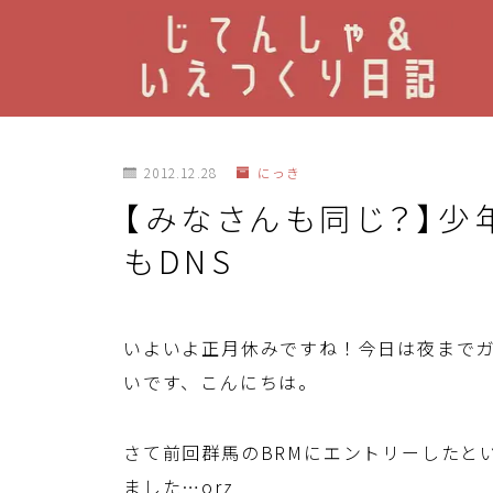
2012.12.28
にっき
【みなさんも同じ？】少
もDNS
いよいよ正月休みですね！今日は夜まで
いです、こんにちは。
さて前回群馬のBRMにエントリーしたと
ました…orz