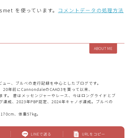
smet を使っています。
コメントデータの処理方法
ABOUT ME
ビュー、ブルべの走行記録を中心としたブログです。
0年前にCannondaleのCAAD3を買って以来、
いでいます。 昔はメッセンジャーやレース、今はロングライドとブ
グ達成、2023年PBP認定、2024年キャノボ達成。ブルべの
170cm、体重57kg。
LINEで送る
URLをコピー