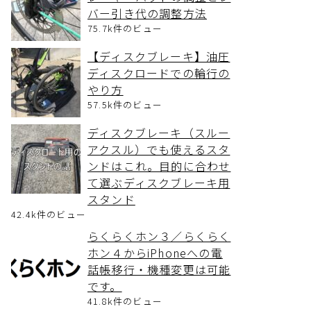
バー引き代の調整方法
75.7k件のビュー
【ディスクブレーキ】油圧
ディスクロードでの輪行の
やり方
57.5k件のビュー
ディスクブレーキ（スルー
アクスル）でも使えるスタ
ンドはこれ。目的に合わせ
て選ぶディスクブレーキ用
スタンド
42.4k件のビュー
らくらくホン３／らくらく
ホン４からiPhoneへの電
話帳移行・機種変更は可能
です。
41.8k件のビュー