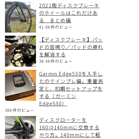
2021版ディスクブレーキ
のホイールはこれだけあ
る まとめ編
41.8k件のビュー
【ディスクブレーキ】パッ
ドの音鳴り／パッドの擦れ
を解消する
38.4k件のビュー
Garmin Edge530を入手し
たのでインプレ編。重量測
定と、初期セットアップを
する（ガーミン
Edge530）
38k件のビュー
ディスクローターを
160⇒140mmに交換する
やり方。140mmにして軽