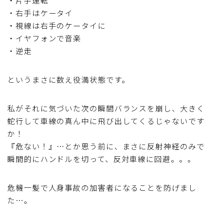
・右手はケータイ
ディスクブレーキ
・視線は右手のケータイに
・イヤフォンで音楽
Di2関連
・逆走
ブルべレポート2025
というまさに数え役満状態です。
ブルべレポート2024
私がそれに気づいた次の瞬間バランスを崩し、大きく
蛇行して車線の真ん中に飛び出してくるじゃないです
ブルべレポート2023
か！
『危ない！』…とか思う前に、まさに反射神経のみで
ブルベレポート2022
瞬間的にハンドルを切って、反対車線に回避。。。
ブルべレポート2021
危機一髪で人身事故の加害者になることを防げまし
た…。
ブルベレポート2020