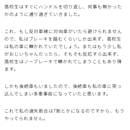
高校生はすぐにハンドルを切り返し、何事も無かった
ブルベレポート2019
かのように通り過ぎていきました。
ブルベレポート2018
これ、もし反対車線に対向車がいたら避けられません
ので、私はブレーキを踏むくらいしか出来ず、高校生
ブルベレポート2017
は私の車に轢かれていたでしょう。またはもう少し私
がおじいちゃんだったら、そもそも反応すら出来ず、
ブルベレポート2016
高校生はノーブレーキで轢かれてしまうこともあり得
ます。
ブルべレポート2015
しかも後続車もいましたので、後続車も私の車に突っ
ブルべレポート2014
込んでしまい多重事故になっていたと思います。
ブルべレポート2013
これで私の過失割合は7割とかになるのですから、もう
やってられません。
ブルべレポート2012