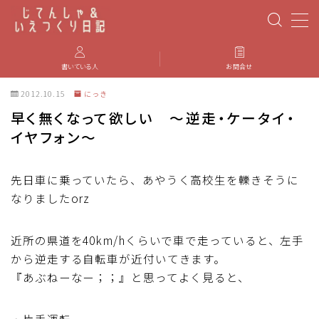
MENU
書いている人
お問合せ
2012.10.15
にっき
PBP(Paris-Brest-Paris)
早く無くなって欲しい ～逆走・ケータイ・
イヤフォン～
エベレスティング
先日車に乗っていたら、あやうく高校生を轢きそうに
パーツのインプレ・カスタマイズ
なりましたorz
iGPSPORT
近所の県道を40km/hくらいで車で走っていると、左手
から逆走する自転車が近付いてきます。
カステリ
『あぶねーなー；；』と思ってよく見ると、
ブルベ装備
・片手運転