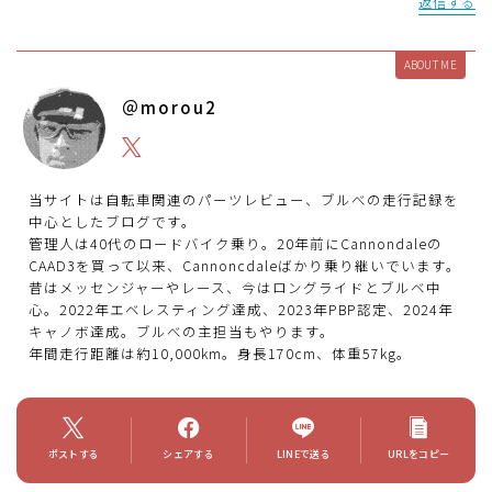
返信する
ABOUT ME
＠morou2
当サイトは自転車関連のパーツレビュー、ブルべの走行記録を
中心としたブログです。
管理人は40代のロードバイク乗り。20年前にCannondaleの
CAAD3を買って以来、Cannoncdaleばかり乗り継いでいます。
昔はメッセンジャーやレース、今はロングライドとブルベ中
心。2022年エベレスティング達成、2023年PBP認定、2024年
キャノボ達成。ブルべの主担当もやります。
年間走行距離は約10,000km。身長170cm、体重57kg。
ポストする
シェアする
LINEで送る
URLをコピー