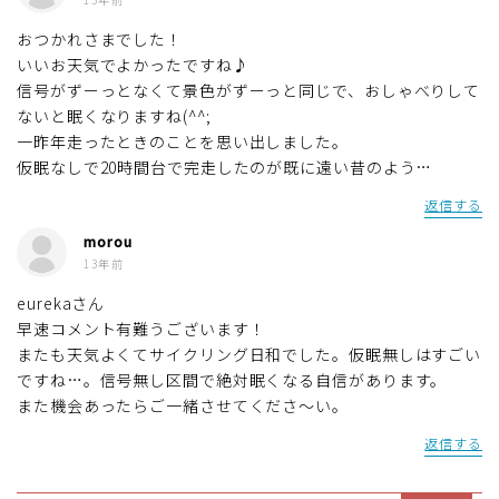
おつかれさまでした！
いいお天気でよかったですね♪
信号がずーっとなくて景色がずーっと同じで、おしゃべりして
ないと眠くなりますね(^^;
一昨年走ったときのことを思い出しました。
仮眠なしで20時間台で完走したのが既に遠い昔のよう…
返信する
morou
13年前
eurekaさん
早速コメント有難うございます！
またも天気よくてサイクリング日和でした。仮眠無しはすごい
ですね…。信号無し区間で絶対眠くなる自信があります。
また機会あったらご一緒させてくださ～い。
返信する