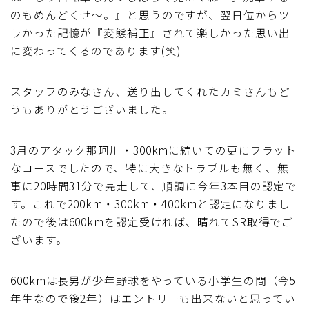
のもめんどくせ～。』と思うのですが、翌日位からツ
ディスクブレーキ
ラかった記憶が『変態補正』されて楽しかった思い出
に変わってくるのであります(笑)
Di2関連
スタッフのみなさん、送り出してくれたカミさんもど
ブルべレポート2025
うもありがとうございました。
ブルべレポート2024
3月のアタック那珂川・300kmに続いての更にフラット
なコースでしたので、特に大きなトラブルも無く、無
ブルべレポート2023
事に20時間31分で完走して、順調に今年3本目の認定で
す。これで200km・300km・400kmと認定になりまし
ブルベレポート2022
たので後は600kmを認定受ければ、晴れてSR取得でご
ざいます。
ブルべレポート2021
600kmは長男が少年野球をやっている小学生の間（今5
ブルベレポート2020
年生なので後2年）はエントリーも出来ないと思ってい