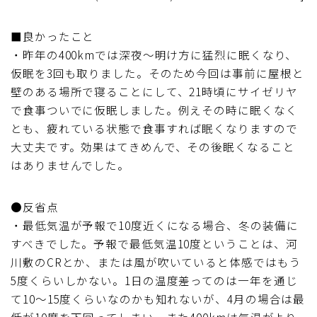
■良かったこと
・昨年の400kmでは深夜～明け方に猛烈に眠くなり、
仮眠を3回も取りました。そのため今回は事前に屋根と
壁のある場所で寝ることにして、21時頃にサイゼリヤ
で食事ついでに仮眠しました。例えその時に眠くなく
とも、疲れている状態で食事すれば眠くなりますので
大丈夫です。効果はてきめんで、その後眠くなること
はありませんでした。
●反省点
・最低気温が予報で10度近くになる場合、冬の装備に
すべきでした。予報で最低気温10度ということは、河
川敷のCRとか、または風が吹いていると体感ではもう
5度くらいしかない。1日の温度差ってのは一年を通じ
て10～15度くらいなのかも知れないが、4月の場合は最
低が10度を下回ってしまい、また400kmは気温がより