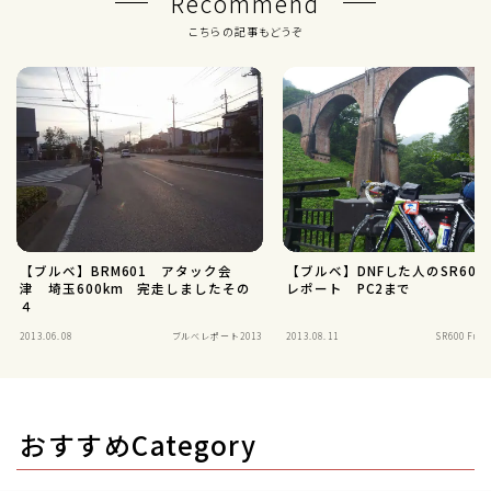
Recommend
こちらの記事もどうぞ
【ブルベ】BRM601 アタック会
【ブルベ】DNFした人のSR600 F
津 埼玉600km 完走しましたその
レポート PC2まで
４
2013.06.08
ブルべレポート2013
2013.08.11
SR600 Fuj
おすすめCategory