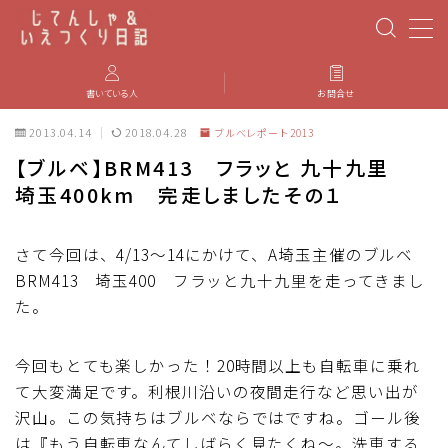
MENU
書いている人
お問合せ
2013.04.14
2018.04.28
ブルべレポート2013
PBP(Paris-Brest-Paris)
【ブルベ】BRM413 フラッと 九十九里
埼玉400km 完走しましたその１
エベレスティング
パーツのインプレ・カスタマイズ
さて今回は、4/13～14にかけて、A埼玉主催のブルベ
BRM413 埼玉400 フラッと九十九里を走ってきまし
た。
iGPSPORT
今回もとても楽しかった！20時間以上も自転車に乗れ
カステリ
て大変満足です。利根川沿いの夜間走行など思い出が
沢山。この気持ちはブルベならではですね。ゴール後
ブルベ装備
は『もう自転車なんてしばらく見たくね～。洗車する