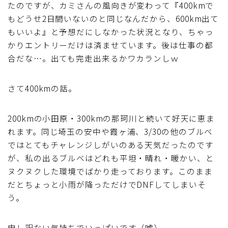
たのですが、カミさんの風向きが変わって『400kmで
ブルベレポート2019
もどうせ2日間いないのと同じなんだから、600km出て
もいいよ』と予想だにしなかった状況となり、ちゃっ
ブルベレポート2018
かりエントリーだけは済ませています。後は仕事の都
合だな…。出ても完走出来るかワカランしｗ
ブルベレポート2017
さて400kmの話。
ブルベレポート2016
200kmの小田原・300kmの那珂川と続いて好天に恵ま
ブルべレポート2015
れます。同じ埼玉の安中や霞ヶ浦、3/30の他のブルベ
ではとてもチャレンジしがいのある天気だったのです
ブルべレポート2014
が、私の出るブルベはどれも平坦・晴れ・暖かい、と
ヌクヌクした環境でばかり走っております。このまま
だとちょっと小雨が降っただけでDNFしてしまいそ
ブルべレポート2013
う。
ブルべレポート2012
申し訳ない気持ちでいっぱいです（嘘）