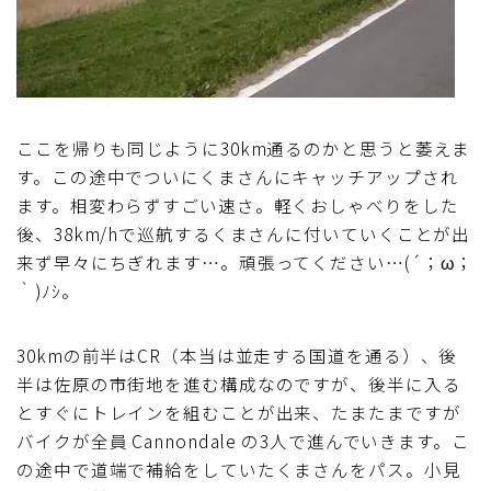
ここを帰りも同じように30km通るのかと思うと萎えま
す。この途中でついにくまさんにキャッチアップされ
ます。相変わらずすごい速さ。軽くおしゃべりをした
後、38km/hで巡航するくまさんに付いていくことが出
来ず早々にちぎれます…。頑張ってください…(´；ω；
｀)ﾉｼ。
30kmの前半はCR（本当は並走する国道を通る）、後
半は佐原の市街地を進む構成なのですが、後半に入る
とすぐにトレインを組むことが出来、たまたまですが
バイクが全員 Cannondale の3人で進んでいきます。こ
の途中で道端で補給をしていたくまさんをパス。小見