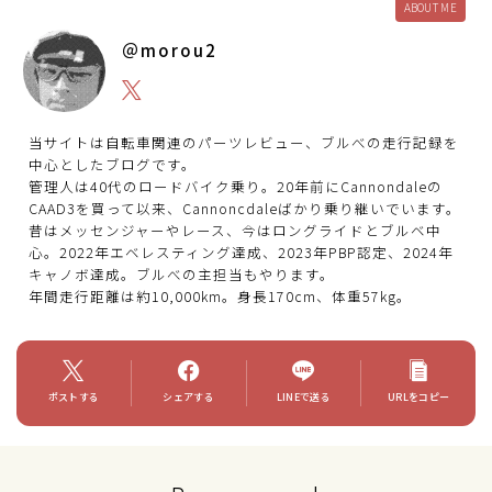
ABOUT ME
＠morou2
当サイトは自転車関連のパーツレビュー、ブルべの走行記録を
中心としたブログです。
管理人は40代のロードバイク乗り。20年前にCannondaleの
CAAD3を買って以来、Cannoncdaleばかり乗り継いでいます。
昔はメッセンジャーやレース、今はロングライドとブルベ中
心。2022年エベレスティング達成、2023年PBP認定、2024年
キャノボ達成。ブルべの主担当もやります。
年間走行距離は約10,000km。身長170cm、体重57kg。
ポストする
シェアする
LINEで送る
URLをコピー