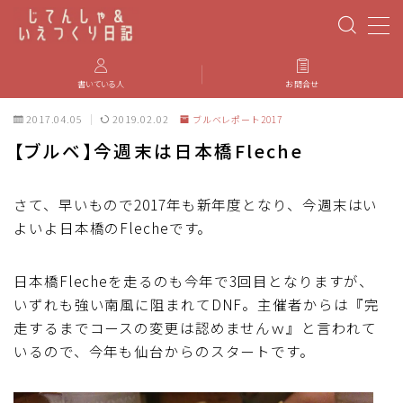
MENU
書いている人
お問合せ
2017.04.05
2019.02.02
ブルベレポート2017
PBP(Paris-Brest-Paris)
【ブルベ】今週末は日本橋Fleche
エベレスティング
さて、早いもので2017年も新年度となり、今週末はい
よいよ日本橋のFlecheです。
パーツのインプレ・カスタマイズ
iGPSPORT
日本橋Flecheを走るのも今年で3回目となりますが、
いずれも強い南風に阻まれてDNF。主催者からは『完
走するまでコースの変更は認めませんｗ』と言われて
カステリ
いるので、今年も仙台からのスタートです。
ブルベ装備