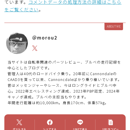
ています。
コメントデータの処理方法の詳細はこちら
をご覧ください
。
ABOUT ME
＠morou2
当サイトは自転車関連のパーツレビュー、ブルべの走行記録を
中心としたブログです。
管理人は40代のロードバイク乗り。20年前にCannondaleの
CAAD3を買って以来、Cannoncdaleばかり乗り継いでいます。
昔はメッセンジャーやレース、今はロングライドとブルベ中
心。2022年エベレスティング達成、2023年PBP認定、2024年
キャノボ達成。ブルべの主担当もやります。
年間走行距離は約10,000km。身長170cm、体重57kg。
ポストする
シェアする
LINEで送る
URLをコピー