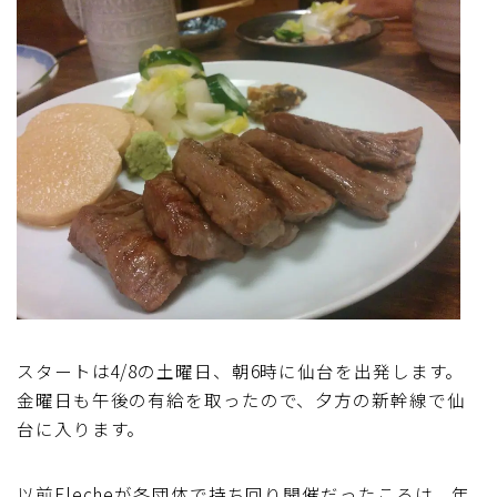
ディスクブレーキ
Di2関連
ブルべレポート2025
ブルべレポート2024
ブルべレポート2023
ブルベレポート2022
スタートは4/8の土曜日、朝6時に仙台を出発します。
金曜日も午後の有給を取ったので、夕方の新幹線で仙
ブルべレポート2021
台に入ります。
ブルベレポート2020
以前Flecheが各団体で持ち回り開催だったころは、年