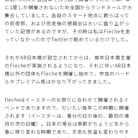
に1度しか開催されないため全国からランドヌールが大
ブルベレポート2019
集合していました。各自のスタート地点に散らばって
の前夜祭、および完走後の懇親会は大いに盛り上がっ
ブルベレポート2018
ていた記憶があるのですが、その時は私はFlecheを走
っていなかったのでTwitterで眺めているだけでした。
ブルベレポート2017
それがAR日本橋が設立されてからは、毎年日本橋主催
ブルベレポート2016
のFlecheが実施されるようになり、それに伴いAR日本
橋以外の団体もFlecheを開催し始めて、参加のハード
ブルべレポート2015
ルやプレミアム感はかなり下がってきました。
ブルべレポート2014
flecheはイースターのお祭りに合わせて開催されるイ
ベントでありますので、だいたい毎年この時期に開催
ブルべレポート2013
されます（イースターは、春分の日の後の、最初の満
月の次の日曜）。日本の場合は季節がちょうど冬から
ブルべレポート2012
春に移り変わる時期であり、天気も気温も変わりやす