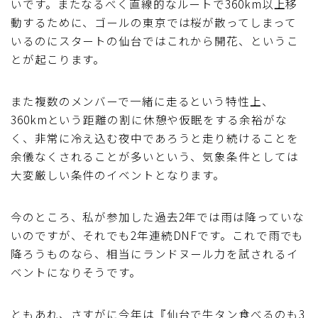
いです。またなるべく直線的なルートで360km以上移
動するために、ゴールの東京では桜が散ってしまって
いるのにスタートの仙台ではこれから開花、というこ
とが起こります。
また複数のメンバーで一緒に走るという特性上、
360kmという距離の割に休憩や仮眠をする余裕がな
く、非常に冷え込む夜中であろうと走り続けることを
余儀なくされることが多いという、気象条件としては
大変厳しい条件のイベントとなります。
今のところ、私が参加した過去2年では雨は降っていな
いのですが、それでも2年連続DNFです。これで雨でも
降ろうものなら、相当にランドヌール力を試されるイ
ベントになりそうです。
ともあれ、さすがに今年は『仙台で牛タン食べるのも3