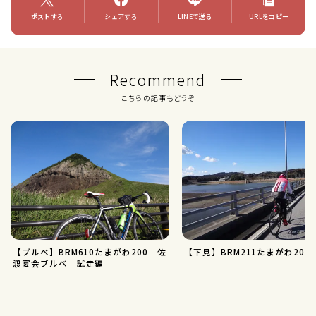
ポストする
シェアする
LINEで送る
URLをコピー
Recommend
こちらの記事もどうぞ
【ブルベ】BRM610たまがわ200 佐
【下見】BRM211たまがわ200
渡宴会ブルベ 試走編