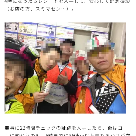
4時になったらレシートを入手して、安心して記念撮影
（お店の方、スミマセン…）。
ディスクブレーキ
Di2関連
ブルべレポート2025
ブルべレポート2024
ブルべレポート2023
ブルベレポート2022
ブルべレポート2021
無事に22時間チェックの証跡を入手したら、後はゴー
ブルベレポート2020
ルに向かうのみ。6時までに360km以上走れるか？が次