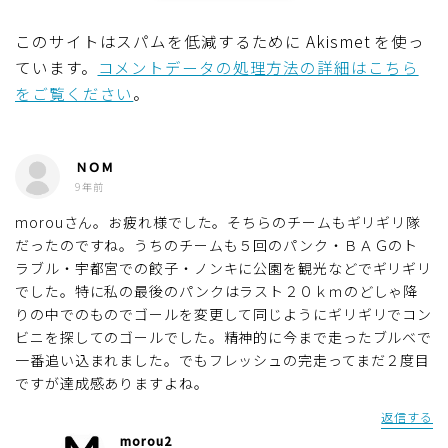
このサイトはスパムを低減するために Akismet を使っ
ています。
コメントデータの処理方法の詳細はこちら
をご覧ください
。
ＮＯＭ
9年前
morouさん。お疲れ様でした。そちらのチームもギリギリ隊
だったのですね。うちのチームも５回のパンク・ＢＡＧのト
ラブル・宇都宮での餃子・ノンキに公園を観光などでギリギリ
でした。特に私の最後のパンクはラスト２０ｋｍのどしゃ降
りの中でのものでゴールを変更して同じようにギリギリでコン
ビニを探してのゴールでした。精神的に今まで走ったブルベで
一番追い込まれました。でもフレッシュの完走ってまだ２度目
ですが達成感ありますよね。
返信する
morou2