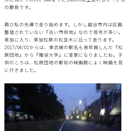
の勝負です。
ブルベレポート2019
再び私の先導で走り始めます。しかし越谷市内は区画
ブルベレポート2018
整理されていない『古い市街地』なので信号が多い。
草加に入り、草加松原の松並木に沿って走ります。
ブルベレポート2017
2017/04/01からは、東武線の駅名も長年親しんだ『松
原団地』から『獨協大学』に変更になりましたね。子
ブルベレポート2016
供のころは、松原団地の駅前の映画館によく映画を見
に行きました。
ブルべレポート2015
ブルべレポート2014
ブルべレポート2013
ブルべレポート2012