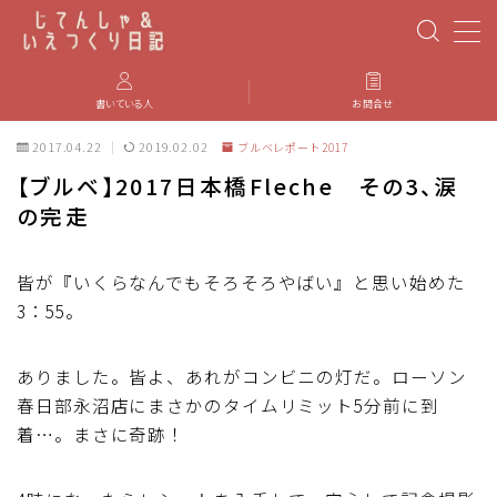
MENU
書いている人
お問合せ
2017.04.22
2019.02.02
ブルベレポート2017
PBP(Paris-Brest-Paris)
【ブルベ】2017日本橋Fleche その3、涙
の完走
エベレスティング
パーツのインプレ・カスタマイズ
皆が『いくらなんでもそろそろやばい』と思い始めた
3：55。
iGPSPORT
ありました。皆よ、あれがコンビニの灯だ。ローソン
春日部永沼店にまさかのタイムリミット5分前に到
カステリ
着…。まさに奇跡！
ブルベ装備