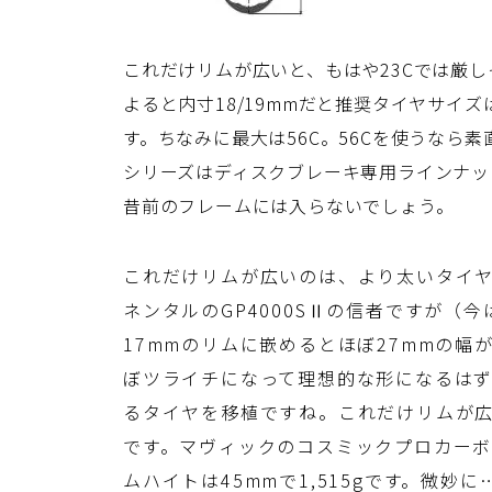
これだけリムが広いと、もはや23Cでは厳しそ
よると内寸18/19mmだと推奨タイヤサイズ
す。ちなみに最大は56C。56Cを使うなら
シリーズはディスクブレーキ専用ラインナッ
昔前のフレームには入らないでしょう。
これだけリムが広いのは、より太いタイ
ネンタルのGP4000SⅡの信者ですが（
17mmのリムに嵌めるとほぼ27mmの
ぼツライチになって理想的な形になるはず
るタイヤを移植ですね。これだけリムが広く
です。マヴィックのコスミックプロカーボン
ムハイトは45mmで1,515gです。微妙に…D