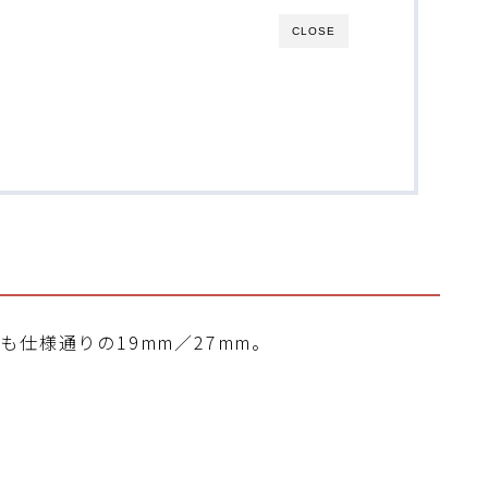
CLOSE
仕様通りの19mm／27mm。