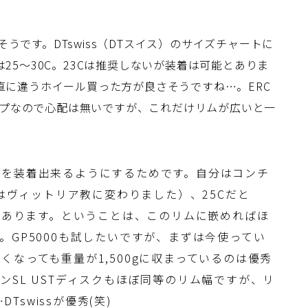
うです。DTswiss（DTスイス）のサイズチャートに
は25～30C。23Cは推奨しないが装着は可能とありま
素直に違うホイール買った方が良さそうですね…。ERC
プなので心配は無いですが、これだけリムが広いと一
ヤを装着出来るようにするためです。自分はコンチ
今はヴィットリア教に変わりました）、25Cだと
幅があります。ということは、このリムに嵌めればほ
。GP5000も試したいですが、まずは今使ってい
なっても重量が1,500gに収まっているのは優秀
SL USTディスクもほぼ同等のリム幅ですが、リ
Tswissが優秀(笑)