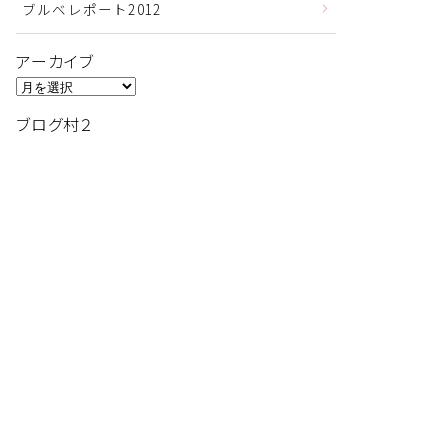
ブルべレポート2012
アーカイブ
ア
ー
ブログ村２
カ
イ
ブ