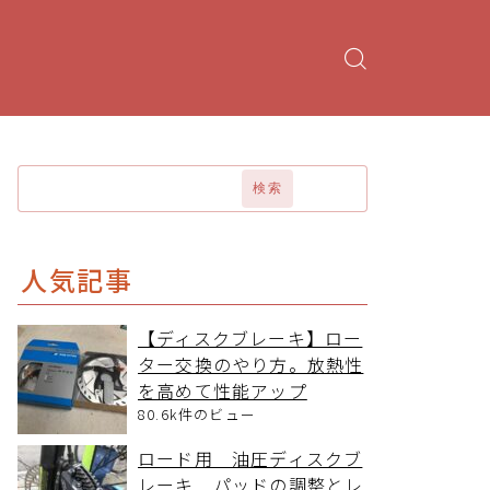
検索
人気記事
【ディスクブレーキ】ロー
ター交換のやり方。放熱性
を高めて性能アップ
80.6k件のビュー
ロード用 油圧ディスクブ
レーキ パッドの調整とレ