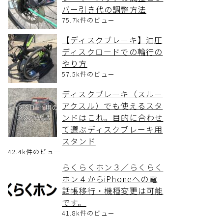
バー引き代の調整方法
75.7k件のビュー
【ディスクブレーキ】油圧
ディスクロードでの輪行の
やり方
57.5k件のビュー
ディスクブレーキ（スルー
アクスル）でも使えるスタ
ンドはこれ。目的に合わせ
て選ぶディスクブレーキ用
スタンド
42.4k件のビュー
らくらくホン３／らくらく
ホン４からiPhoneへの電
話帳移行・機種変更は可能
です。
41.8k件のビュー