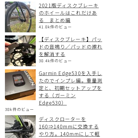
2021版ディスクブレーキ
のホイールはこれだけあ
る まとめ編
41.8k件のビュー
【ディスクブレーキ】パッ
ドの音鳴り／パッドの擦れ
を解消する
38.4k件のビュー
Garmin Edge530を入手し
たのでインプレ編。重量測
定と、初期セットアップを
する（ガーミン
Edge530）
38k件のビュー
ディスクローターを
160⇒140mmに交換する
やり方。140mmにして軽