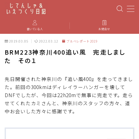
MENU
書いている人
お問合せ
2019.03.05
2022.03.12
ブルベレポート2019
PBP(Paris-Brest-Paris)
BRM223神奈川400追い風 完走しまし
た その１
エベレスティング
パーツのインプレ・カスタマイズ
先日開催された神奈川の『追い風400』を走ってきまし
た。前回の300kmはディレイラーハンガーを壊して
DNFでしたが、今回は22h20mで無事に完走です。走ら
iGPSPORT
せてくれたカミさんと、神奈川のスタッフの方々、道
中お会いした方々に感謝です。
カステリ
ブルベ装備