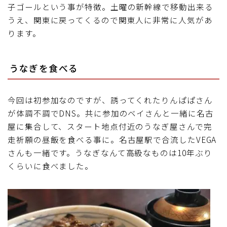
子ゴールという事が特徴。土曜の新幹線で移動出来る
ブルベレポート2019
うえ、関東に戻ってくるので関東人に非常に人気があ
ります。
ブルベレポート2018
うなぎを食べる
ブルベレポート2017
ブルベレポート2016
今回は初参加なのですが、誘ってくれたりんぱぱさん
が体調不調でDNS。共に参加のベイさんと一緒に名古
屋に集合して、スタート地点付近のうなぎ屋さんで完
ブルべレポート2015
走祈願の昼飯を食べる事に。名古屋駅で合流したVEGA
さんも一緒です。うなぎなんて高級なものは10年ぶり
ブルべレポート2014
くらいに食べました。
ブルべレポート2013
ブルべレポート2012