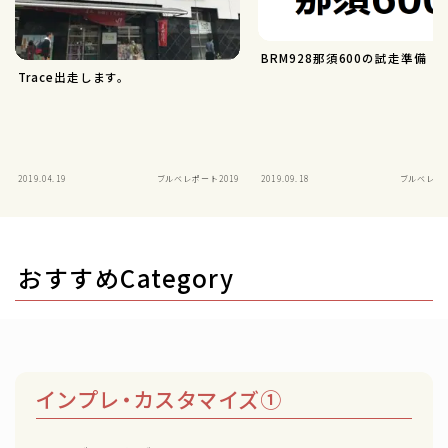
BRM928那須600の試走準備
Trace出走します。
2019.04.19
ブルベレポート2019
2019.09.18
ブルベレポー
おすすめCategory
インプレ・カスタマイズ①