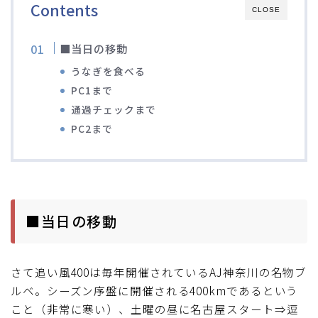
Contents
CLOSE
ディスクブレーキ
■当日の移動
Di2関連
うなぎを食べる
PC1まで
ブルべレポート2025
通過チェックまで
PC2まで
ブルべレポート2024
ブルべレポート2023
■当日の移動
ブルベレポート2022
ブルべレポート2021
さて追い風400は毎年開催されているAJ神奈川の名物ブ
ルベ。シーズン序盤に開催される400kmであるという
ブルベレポート2020
こと（非常に寒い）、土曜の昼に名古屋スタート⇒逗